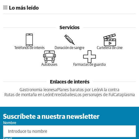
Lo más leído
Servicios
Teléfonos de interés
Donación de sangre
Cartelera de cine
Autobuses
Farmacias de guardia
Enlaces de interés
Gastronomia leonesa
Planes baratos por León
A la contra
Rutas de montaña en León
Enredabailes
Los personajes de Ful
Cataplasma
Suscríbete a nuestra newsletter
Nombre