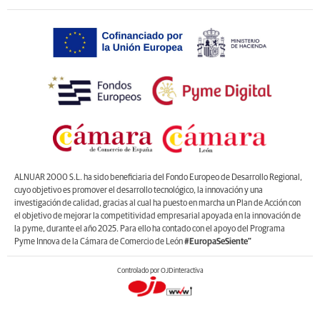
ALNUAR 2000 S.L. ha sido beneficiaria del Fondo Europeo de Desarrollo Regional,
cuyo objetivo es promover el desarrollo tecnológico, la innovación y una
investigación de calidad, gracias al cual ha puesto en marcha un Plan de Acción con
el objetivo de mejorar la competitividad empresarial apoyada en la innovación de
la pyme, durante el año 2025. Para ello ha contado con el apoyo del Programa
Pyme Innova de la Cámara de Comercio de León
#EuropaSeSiente”
Controlado por OJDinteractiva