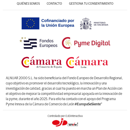
QUIÉNES SOMOS
CONTACTO
GESTIONA TU CONSENTIMIENTO
ALNUAR 2000 S.L. ha sido beneficiaria del Fondo Europeo de Desarrollo Regional,
cuyo objetivo es promover el desarrollo tecnológico, la innovación y una
investigación de calidad, gracias al cual ha puesto en marcha un Plan de Acción con
el objetivo de mejorar la competitividad empresarial apoyada en la innovación de
la pyme, durante el año 2025. Para ello ha contado con el apoyo del Programa
Pyme Innova de la Cámara de Comercio de León
#EuropaSeSiente”
Controlado por OJDinteractiva