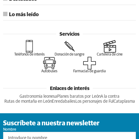
Lo más leído
Servicios
Teléfonos de interés
Donación de sangre
Cartelera de cine
Autobuses
Farmacias de guardia
Enlaces de interés
Gastronomia leonesa
Planes baratos por León
A la contra
Rutas de montaña en León
Enredabailes
Los personajes de Ful
Cataplasma
Suscríbete a nuestra newsletter
Nombre