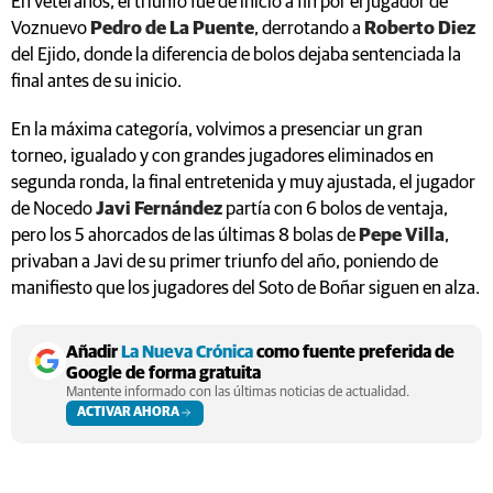
En veteranos, el triunfo fue de inicio a fin por el jugador de
Voznuevo
Pedro de La Puente
, derrotando a
Roberto Diez
del Ejido, donde la diferencia de bolos dejaba sentenciada la
final antes de su inicio.
En la máxima categoría, volvimos a presenciar un gran
torneo, igualado y con grandes jugadores eliminados en
segunda ronda, la final entretenida y muy ajustada, el jugador
de Nocedo
Javi Fernández
partía con 6 bolos de ventaja,
pero los 5 ahorcados de las últimas 8 bolas de
Pepe Villa
,
privaban a Javi de su primer triunfo del año, poniendo de
manifiesto que los jugadores del Soto de Boñar siguen en alza.
Añadir
La Nueva Crónica
como fuente preferida de
Google de forma gratuita
Mantente informado con las últimas noticias de actualidad.
ACTIVAR AHORA