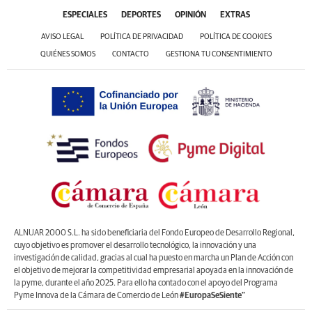
ESPECIALES
DEPORTES
OPINIÓN
EXTRAS
AVISO LEGAL
POLÍTICA DE PRIVACIDAD
POLÍTICA DE COOKIES
QUIÉNES SOMOS
CONTACTO
GESTIONA TU CONSENTIMIENTO
ALNUAR 2000 S.L. ha sido beneficiaria del Fondo Europeo de Desarrollo Regional,
cuyo objetivo es promover el desarrollo tecnológico, la innovación y una
investigación de calidad, gracias al cual ha puesto en marcha un Plan de Acción con
el objetivo de mejorar la competitividad empresarial apoyada en la innovación de
la pyme, durante el año 2025. Para ello ha contado con el apoyo del Programa
Pyme Innova de la Cámara de Comercio de León
#EuropaSeSiente”