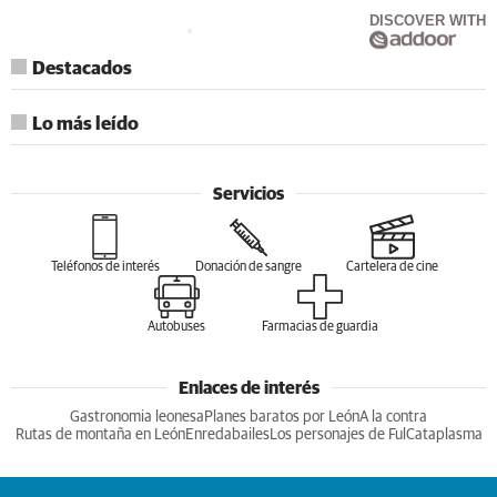
DISCOVER WITH
Destacados
Lo más leído
Servicios
Teléfonos de interés
Donación de sangre
Cartelera de cine
Autobuses
Farmacias de guardia
Enlaces de interés
Gastronomia leonesa
Planes baratos por León
A la contra
Rutas de montaña en León
Enredabailes
Los personajes de Ful
Cataplasma