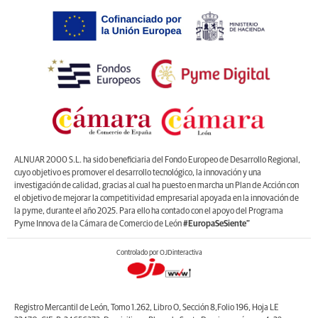
ALNUAR 2000 S.L. ha sido beneficiaria del Fondo Europeo de Desarrollo Regional,
cuyo objetivo es promover el desarrollo tecnológico, la innovación y una
investigación de calidad, gracias al cual ha puesto en marcha un Plan de Acción con
el objetivo de mejorar la competitividad empresarial apoyada en la innovación de
la pyme, durante el año 2025. Para ello ha contado con el apoyo del Programa
Pyme Innova de la Cámara de Comercio de León
#EuropaSeSiente”
Controlado por OJDinteractiva
Registro Mercantil de León, Tomo 1.262, Libro O, Sección 8,Folio 196, Hoja LE