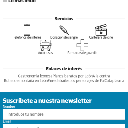
Lo más leído
Servicios
Teléfonos de interés
Donación de sangre
Cartelera de cine
Autobuses
Farmacias de guardia
Enlaces de interés
Gastronomia leonesa
Planes baratos por León
A la contra
Rutas de montaña en León
Enredabailes
Los personajes de Ful
Cataplasma
Suscríbete a nuestra newsletter
Nombre
Email