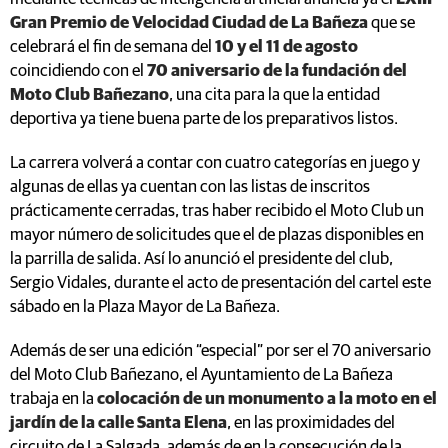
Gran Premio de Velocidad Ciudad de La Bañeza
que se
celebrará el fin de semana del
10 y el 11 de agosto
coincidiendo con el
70 aniversario de la fundación del
Moto Club Bañezano
, una cita para la que la entidad
deportiva ya tiene buena parte de los preparativos listos.
La carrera volverá a contar con cuatro categorías en juego y
algunas de ellas ya cuentan con las listas de inscritos
prácticamente cerradas, tras haber recibido el Moto Club un
mayor número de solicitudes que el de plazas disponibles en
la parrilla de salida. Así lo anunció el presidente del club,
Sergio Vidales, durante el acto de presentación del cartel este
sábado en la Plaza Mayor de La Bañeza.
Además de ser una edición “especial” por ser el 70 aniversario
del Moto Club Bañezano, el Ayuntamiento de La Bañeza
trabaja en la
colocación de un monumento a la moto en el
jardín de la calle Santa Elena
, en las proximidades del
circuito de La Salgada, además de en la consecución de la