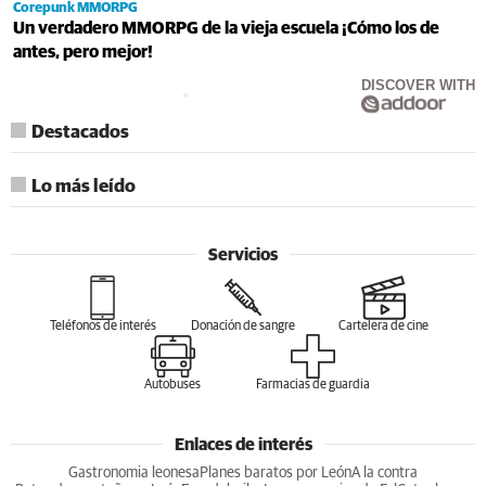
Corepunk MMORPG
Un verdadero MMORPG de la vieja escuela ¡Cómo los de
antes, pero mejor!
DISCOVER WITH
Destacados
Lo más leído
Servicios
Teléfonos de interés
Donación de sangre
Cartelera de cine
Autobuses
Farmacias de guardia
Enlaces de interés
Gastronomia leonesa
Planes baratos por León
A la contra