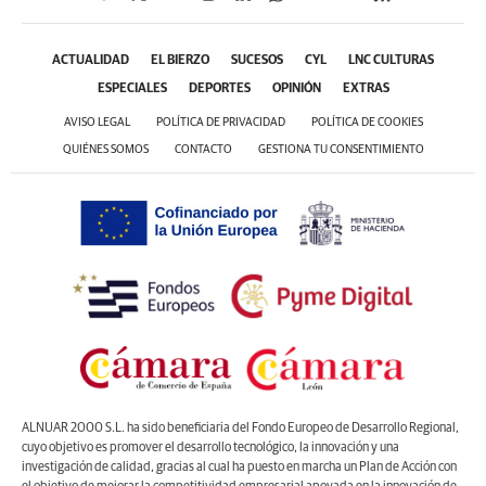
ACTUALIDAD
EL BIERZO
SUCESOS
CYL
LNC CULTURAS
ESPECIALES
DEPORTES
OPINIÓN
EXTRAS
AVISO LEGAL
POLÍTICA DE PRIVACIDAD
POLÍTICA DE COOKIES
QUIÉNES SOMOS
CONTACTO
GESTIONA TU CONSENTIMIENTO
ALNUAR 2000 S.L. ha sido beneficiaria del Fondo Europeo de Desarrollo Regional,
cuyo objetivo es promover el desarrollo tecnológico, la innovación y una
investigación de calidad, gracias al cual ha puesto en marcha un Plan de Acción con