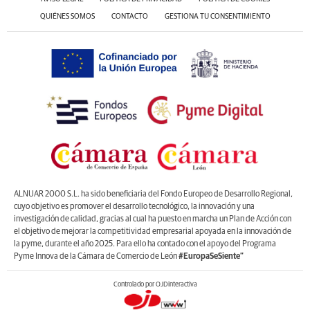
QUIÉNES SOMOS
CONTACTO
GESTIONA TU CONSENTIMIENTO
ALNUAR 2000 S.L. ha sido beneficiaria del Fondo Europeo de Desarrollo Regional,
cuyo objetivo es promover el desarrollo tecnológico, la innovación y una
investigación de calidad, gracias al cual ha puesto en marcha un Plan de Acción con
el objetivo de mejorar la competitividad empresarial apoyada en la innovación de
la pyme, durante el año 2025. Para ello ha contado con el apoyo del Programa
Pyme Innova de la Cámara de Comercio de León
#EuropaSeSiente”
Controlado por OJDinteractiva