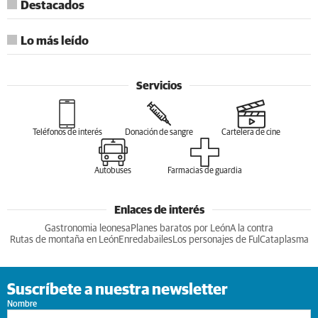
Destacados
Lo más leído
Servicios
Teléfonos de interés
Donación de sangre
Cartelera de cine
Autobuses
Farmacias de guardia
Enlaces de interés
Gastronomia leonesa
Planes baratos por León
A la contra
Rutas de montaña en León
Enredabailes
Los personajes de Ful
Cataplasma
Suscríbete a nuestra newsletter
Nombre