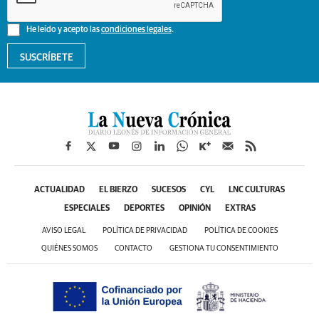
He leído y acepto las
condiciones legales
.
SUSCRÍBETE
ACTUALIDAD
EL BIERZO
SUCESOS
CYL
LNC CULTURAS
ESPECIALES
DEPORTES
OPINIÓN
EXTRAS
AVISO LEGAL
POLÍTICA DE PRIVACIDAD
POLÍTICA DE COOKIES
QUIÉNES SOMOS
CONTACTO
GESTIONA TU CONSENTIMIENTO