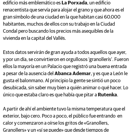
edificio más emblemático es
La Porxada
, un edificio
renacentista que servía para alojar el grano y que ahora es el
gran símbolo de una ciudad en la que habitan casi 60.000
habitantes, muchos de ellos con su trabajo en la Ciudad
Condal pero buscando los precios más asequibles de la
vivienda en la capital del Vallés.
Estos datos servirán de gran ayuda a todos aquellos que ayer,
y por un día, se convirtieron en orgullosos ‘granollerís’. Fueron
ellos la mayoría en un Palacio que registró una buena entrada
a pesar de la ausencia del
Abanca Ademar
, y es que a León le
gusta el balonmano. Al principio la gente se sintió un poco
desubicada, sin saber muy bien a quién animar o qué hacer. Lo
único que estaba claro es que había que pitar a
Rutenka
.
A partir de ahí el ambiente tuvo la misma temperatura que el
exterior, bajo cero. Poco a poco, el público fue entrando en
calor y comenzaron a oírse los gritos de «Granollers,
Granollers» y un «sí se puede» que desde tiempos de