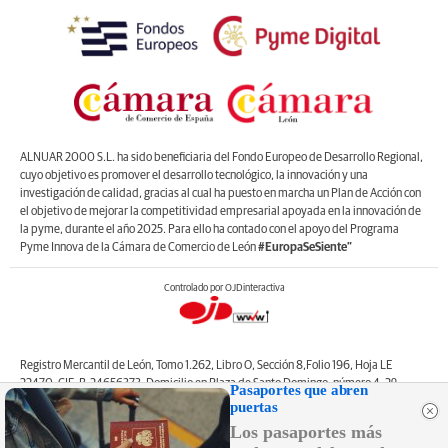
ALNUAR 2000 S.L. ha sido beneficiaria del Fondo Europeo de Desarrollo Regional,
cuyo objetivo es promover el desarrollo tecnológico, la innovación y una
investigación de calidad, gracias al cual ha puesto en marcha un Plan de Acción con
el objetivo de mejorar la competitividad empresarial apoyada en la innovación de
la pyme, durante el año 2025. Para ello ha contado con el apoyo del Programa
Pyme Innova de la Cámara de Comercio de León
#EuropaSeSiente”
Controlado por OJDinteractiva
Registro Mercantil de León, Tomo 1.262, Libro O, Sección 8,Folio 196, Hoja LE
22470. CIF: B-24656373. Domicilio en Plaza de Santo Domingo, número 4, 2º
Pasaportes que abren
izquierda, 24001, León. Correo electrónico de contacto: web@lanuevacronica.com.
puertas
Copyright © ALNUAR 2000 S.L. (LA NUEVA CRÓNICA). Incluye contenidos de la
Los pasaportes más
empresa, de empresas del grupo o de terceros.