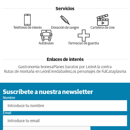
Servicios
Teléfonos de interés
Donación de sangre
Cartelera de cine
Autobuses
Farmacias de guardia
Enlaces de interés
Gastronomia leonesa
Planes baratos por León
A la contra
Rutas de montaña en León
Enredabailes
Los personajes de Ful
Cataplasma
Suscríbete a nuestra newsletter
Nombre
Email