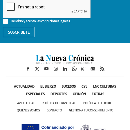
He leído y acepto las
condiciones legales
.
SUSCRÍBETE
ACTUALIDAD
EL BIERZO
SUCESOS
CYL
LNC CULTURAS
ESPECIALES
DEPORTES
OPINIÓN
EXTRAS
AVISO LEGAL
POLÍTICA DE PRIVACIDAD
POLÍTICA DE COOKIES
QUIÉNES SOMOS
CONTACTO
GESTIONA TU CONSENTIMIENTO