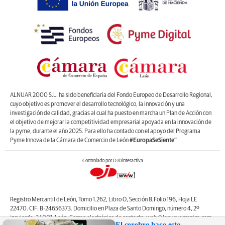
ALNUAR 2000 S.L. ha sido beneficiaria del Fondo Europeo de Desarrollo Regional,
cuyo objetivo es promover el desarrollo tecnológico, la innovación y una
investigación de calidad, gracias al cual ha puesto en marcha un Plan de Acción con
el objetivo de mejorar la competitividad empresarial apoyada en la innovación de
la pyme, durante el año 2025. Para ello ha contado con el apoyo del Programa
Pyme Innova de la Cámara de Comercio de León
#EuropaSeSiente”
Controlado por OJDinteractiva
Registro Mercantil de León, Tomo 1.262, Libro O, Sección 8,Folio 196, Hoja LE
22470. CIF: B-24656373. Domicilio en Plaza de Santo Domingo, número 4, 2º
izquierda, 24001, León. Correo electrónico de contacto: web@lanuevacronica.com.
El cerebro hace esto