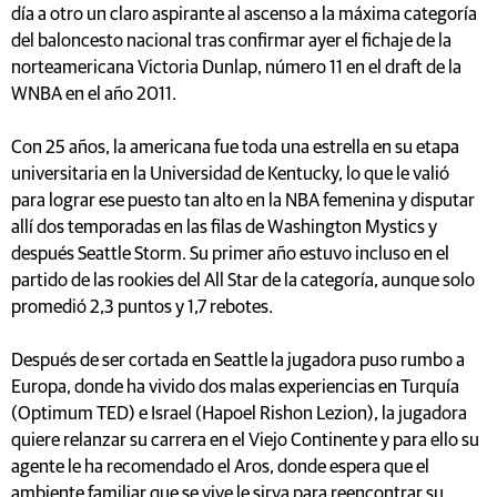
día a otro un claro aspirante al ascenso a la máxima categoría
del baloncesto nacional tras confirmar ayer el fichaje de la
norteamericana Victoria Dunlap, número 11 en el draft de la
WNBA en el año 2011.
Con 25 años, la americana fue toda una estrella en su etapa
universitaria en la Universidad de Kentucky, lo que le valió
para lograr ese puesto tan alto en la NBA femenina y disputar
allí dos temporadas en las filas de Washington Mystics y
después Seattle Storm. Su primer año estuvo incluso en el
partido de las rookies del All Star de la categoría, aunque solo
promedió 2,3 puntos y 1,7 rebotes.
Después de ser cortada en Seattle la jugadora puso rumbo a
Europa, donde ha vivido dos malas experiencias en Turquía
(Optimum TED) e Israel (Hapoel Rishon Lezion), la jugadora
quiere relanzar su carrera en el Viejo Continente y para ello su
agente le ha recomendado el Aros, donde espera que el
ambiente familiar que se vive le sirva para reencontrar su