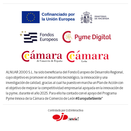
ALNUAR 2000 S.L. ha sido beneficiaria del Fondo Europeo de Desarrollo Regional,
cuyo objetivo es promover el desarrollo tecnológico, la innovación y una
investigación de calidad, gracias al cual ha puesto en marcha un Plan de Acción con
el objetivo de mejorar la competitividad empresarial apoyada en la innovación de
la pyme, durante el año 2025. Para ello ha contado con el apoyo del Programa
Pyme Innova de la Cámara de Comercio de León
#EuropaSeSiente”
Controlado por OJDinteractiva