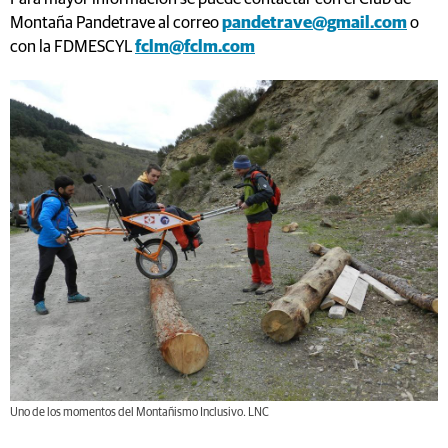
Montaña Pandetrave al correo
pandetrave@gmail.com
o
con la FDMESCYL
fclm@fclm.com
Uno de los momentos del Montañismo Inclusivo. LNC