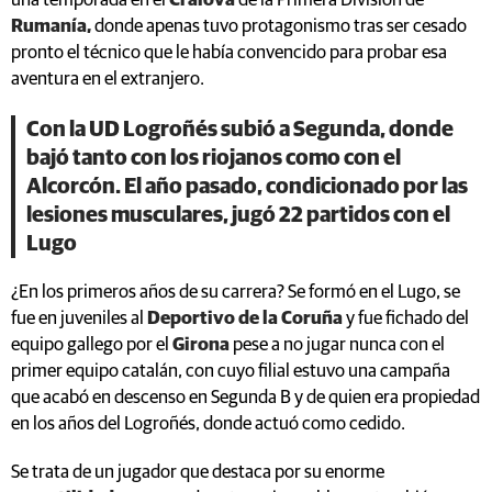
una temporada en el
Craiova
de la Primera División de
Rumanía,
donde apenas tuvo protagonismo tras ser cesado
pronto el técnico que le había convencido para probar esa
aventura en el extranjero.
Con la UD Logroñés subió a Segunda, donde
bajó tanto con los riojanos como con el
Alcorcón. El año pasado, condicionado por las
lesiones musculares, jugó 22 partidos con el
Lugo
¿En los primeros años de su carrera? Se formó en el Lugo, se
fue en juveniles al
Deportivo de la Coruña
y fue fichado del
equipo gallego por el
Girona
pese a no jugar nunca con el
primer equipo catalán, con cuyo filial estuvo una campaña
que acabó en descenso en Segunda B y de quien era propiedad
en los años del Logroñés, donde actuó como cedido.
Se trata de un jugador que destaca por su enorme