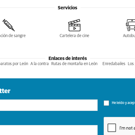
Servicios
ción de sangre
Cartelera de cine
Autob
Enlaces de interés
baratos por León
A la contra
Rutas de montaña en León
Enredabailes
Los 
tter
He leído y acep