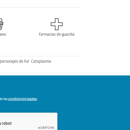
uses
Farmacias de guardia
personajes de Ful
Cataplasma
to las
condiciones legales
.