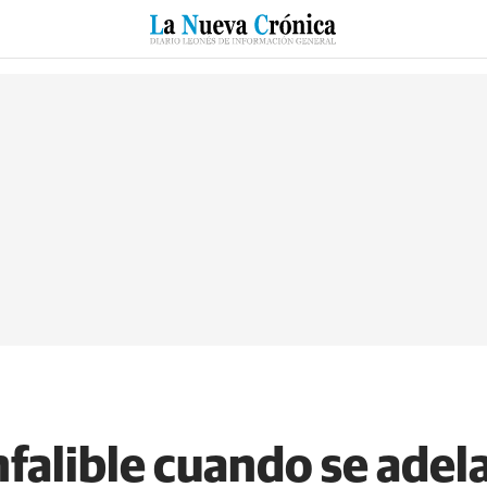
RZO
SUCESOS
CULTURAS
ESPECIALES
DEPORTES
nfalible cuando se adel