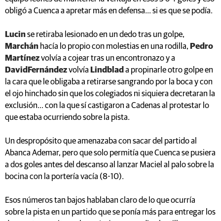
obligó a Cuenca a apretar más en defensa... si es que se podía.
Lucin
se retiraba lesionado en un dedo tras un golpe,
Marchán
hacía lo propio con molestias en una rodilla,
Pedro
Martínez
volvía a cojear tras un encontronazo y a
DavidFernández
volvía
Lindblad
a propinarle otro golpe en
la cara que le obligaba a retirarse sangrando por la boca y con
el ojo hinchado sin que los colegiados ni siquiera decretaran la
exclusión... con la que sí castigaron a Cadenas al protestar lo
que estaba ocurriendo sobre la pista.
Un despropósito que amenazaba con sacar del partido al
Abanca Ademar, pero que solo permitía que Cuenca se pusiera
a dos goles antes del descanso al lanzar Maciel al palo sobre la
bocina con la portería vacía (8-10).
Esos números tan bajos hablaban claro de lo que ocurría
sobre la pista en un partido que se ponía más para entregar los