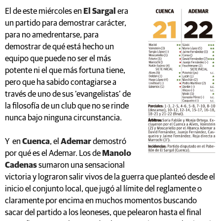
El de este miércoles en
El Sargal
era
un partido para demostrar carácter,
para no amedrentarse, para
demostrar de qué está hecho un
equipo que puede no ser el más
potente ni el que más fortuna tiene,
pero que ha sabido contagiarse a
través de uno de sus ‘evangelistas’ de
la filosofía de un club que no se rinde
nunca bajo ninguna circunstancia.
Y en
Cuenca
, el
Ademar
demostró
por qué es el Ademar. Los de
Manolo
Cadenas
sumaron una sensacional
victoria y lograron salir vivos de la guerra que planteó desde el
inicio el conjunto local, que jugó al límite del reglamente o
claramente por encima en muchos momentos buscando
sacar del partido a los leoneses, que pelearon hasta el final