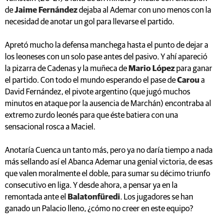
de
Jaime Fernández
dejaba al Ademar con uno menos con la
necesidad de anotar un gol para llevarse el partido.
Apretó mucho la defensa manchega hasta el punto de dejar a
los leoneses con un solo pase antes del pasivo. Y ahí apareció
la pizarra de Cadenas y la muñeca de
Mario López
para ganar
el partido. Con todo el mundo esperando el pase de
Carou
a
David Fernández, el pivote argentino (que jugó muchos
minutos en ataque por la ausencia de Marchán) encontraba al
extremo zurdo leonés para que éste batiera con una
sensacional rosca a Maciel.
Anotaría Cuenca un tanto más, pero ya no daría tiempo a nada
más sellando así el Abanca Ademar una genial victoria, de esas
que valen moralmente el doble, para sumar su décimo triunfo
consecutivo en liga. Y desde ahora, a pensar ya en la
remontada ante el
Balatonfüredi
. Los jugadores se han
ganado un Palacio lleno, ¿cómo no creer en este equipo?