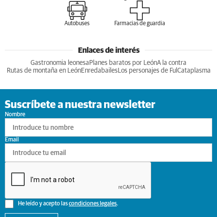
Autobuses
Farmacias de guardia
Enlaces de interés
Gastronomia leonesa
Planes baratos por León
A la contra
Rutas de montaña en León
Enredabailes
Los personajes de Ful
Cataplasma
Suscríbete a nuestra newsletter
Nombre
Email
He leído y acepto las
condiciones legales
.