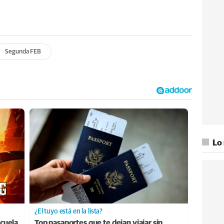
Segunda FEB
Lo
¿El tuyo está en la lista?
cuela
Top pasaportes que te dejan viajar sin