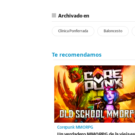
Archivado en
Clínica Ponferrada
Baloncesto
Corepunk MMORPG
Un verdadero MMORPG de la vieja es