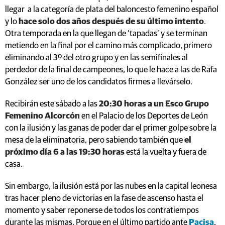
llegar a la categoría de plata del baloncesto femenino español
y lo
hace solo dos años después de su último intento
.
Otra temporada en la que llegan de ‘tapadas’ y se terminan
metiendo en la final por el camino más complicado, primero
eliminando al 3º del otro grupo y en las semifinales al
perdedor de la final de campeones, lo que le hace a las de Rafa
González ser uno de los candidatos firmes a llevárselo.
Recibirán este sábado a las
20:30 horas a un Esco Grupo
Femenino Alcorcón
en el Palacio de los Deportes de León
con la ilusión y las ganas de poder dar el primer golpe sobre la
mesa de la eliminatoria, pero sabiendo también que
el
próximo día 6 a las 19:30 horas
está la vuelta y fuera de
casa.
Sin embargo, la ilusión está por las nubes en la capital leonesa
tras hacer pleno de victorias en la fase de ascenso hasta el
momento y saber reponerse de todos los contratiempos
durante las mismas. Porque en el último partido ante
Pacisa
,