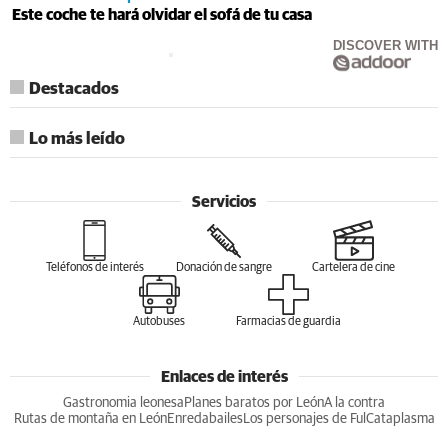
Este coche te hará olvidar el sofá de tu casa
DISCOVER WITH
Destacados
Lo más leído
Servicios
Teléfonos de interés
Donación de sangre
Cartelera de cine
Autobuses
Farmacias de guardia
Enlaces de interés
Gastronomia leonesa
Planes baratos por León
A la contra
Rutas de montaña en León
Enredabailes
Los personajes de Ful
Cataplasma