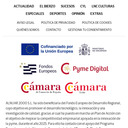
ACTUALIDAD
EL BIERZO
SUCESOS
CYL
LNC CULTURAS
ESPECIALES
DEPORTES
OPINIÓN
EXTRAS
AVISO LEGAL
POLÍTICA DE PRIVACIDAD
POLÍTICA DE COOKIES
QUIÉNES SOMOS
CONTACTO
GESTIONA TU CONSENTIMIENTO
ALNUAR 2000 S.L. ha sido beneficiaria del Fondo Europeo de Desarrollo Regional,
cuyo objetivo es promover el desarrollo tecnológico, la innovación y una
investigación de calidad, gracias al cual ha puesto en marcha un Plan de Acción con
el objetivo de mejorar la competitividad empresarial apoyada en la innovación de
la pyme, durante el año 2025. Para ello ha contado con el apoyo del Programa