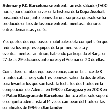
Ademar y F.C. Barcelona
se enfrentarán este sábado (17:00
horas) por duodécima vez en la historia de la
Copa Asobal
,
buscando el conjunto leonés dar una sorpresa que solo se ha
producido en tres de los once enfrentamientos anteriores
entre ademaristas y culés.
Y es que los dos equipos son habituales de la competición que
reúne a los mejores equipos de la primera vuelta y,
eventualmente al anfitrión, habiendo participado el Barça en
27 de las 29 ediciones anteriores y el Ademar en 20 de ellas.
Coincidieron ambos equipos en once, con un balance de 8
triunfos catalanes y solo tres leoneses, valiendo dos de ellos
para levantar los que son hasta la fecha los dos títulos en la
competición del Ademar en 1998 en
Zaragoza
y en 2008 en
el
Palau Blaugrana de Barcelona
. Junto a ellas, solo superó
el conjunto ademarista al 14 veces campeón del título en las
semifinales de 1996 en
Santander
.