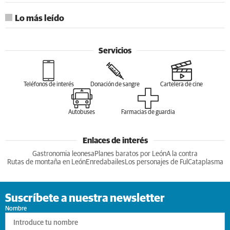
Lo más leído
Servicios
Teléfonos de interés
Donación de sangre
Cartelera de cine
Autobuses
Farmacias de guardia
Enlaces de interés
Gastronomia leonesa
Planes baratos por León
A la contra
Rutas de montaña en León
Enredabailes
Los personajes de Ful
Cataplasma
Suscríbete a nuestra newsletter
Nombre