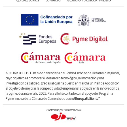
QUIÉNES SOMOS
CONTACTO
GESTIONA TU CONSENTIMIENTO
ALNUAR 2000 S.L. ha sido beneficiaria del Fondo Europeo de Desarrollo Regional,
cuyo objetivo es promover el desarrollo tecnológico, la innovación y una
investigación de calidad, gracias al cual ha puesto en marcha un Plan de Acción con
el objetivo de mejorar la competitividad empresarial apoyada en la innovación de
la pyme, durante el año 2025. Para ello ha contado con el apoyo del Programa
Pyme Innova de la Cámara de Comercio de León
#EuropaSeSiente”
Controlado por OJDinteractiva