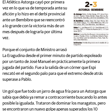
El Atlético Astorga cayó por primera
vez en lo que va de temporada ante su
afición y lo hizo en el derbi provincial
ante un Bembibre que se reencontró
a lo grande con la victoria más de un
mes después de lograrla por última
vez.
Porque el conjunto de Ministro arrasó
La Eragudina desde el primer minuto de partido espoleado
por un tanto de José Manuel en prácticamente la primera
jugada del partido. Fue a la salida de un córner que Espi
rescató en el segundo palo para que el extremo desde atrás
superase a Pablo.
Un gol que fue todo un jarro de agua fría para un Astorga que
sabía que debía ya remar a contracorriente buscando lo antes
posible la igualada. Trataron de dominar los maragatos, pero
se encontraron un nuevo golpe apenas superados los 10