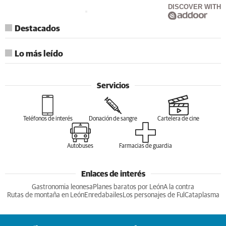
DISCOVER WITH
Destacados
Lo más leído
Servicios
Teléfonos de interés
Donación de sangre
Cartelera de cine
Autobuses
Farmacias de guardia
Enlaces de interés
Gastronomia leonesa
Planes baratos por León
A la contra
Rutas de montaña en León
Enredabailes
Los personajes de Ful
Cataplasma