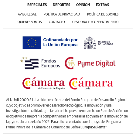
ESPECIALES
DEPORTES
OPINIÓN
EXTRAS
AVISO LEGAL
POLÍTICA DE PRIVACIDAD
POLÍTICA DE COOKIES
QUIÉNES SOMOS
CONTACTO
GESTIONA TU CONSENTIMIENTO
ALNUAR 2000 S.L. ha sido beneficiaria del Fondo Europeo de Desarrollo Regional,
cuyo objetivo es promover el desarrollo tecnológico, la innovación y una
investigación de calidad, gracias al cual ha puesto en marcha un Plan de Acción con
el objetivo de mejorar la competitividad empresarial apoyada en la innovación de
la pyme, durante el año 2025. Para ello ha contado con el apoyo del Programa
Pyme Innova de la Cámara de Comercio de León
#EuropaSeSiente”