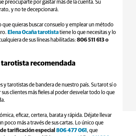
e preocuparte por gastar más de la cuenta. Su
rato, y no te decepcionará.
co que quieras buscar consuelo y emplear un método
uro.
Elena Ocaña tarotista
tiene lo que necesitas y lo
ualquiera de sus líneas habilitadas:
806 511 613 o
y tarotista recomendada
s y tarotistas de bandera de nuestro país. Su tarot sí o
us clientes más fieles al poder desvelar todo lo que
da.
mica, eficaz, certera, barata y rápida. Déjate llevar
un poco más a través de sus cartas. Lo único que
 de tarificación especial
806 477 061
, que