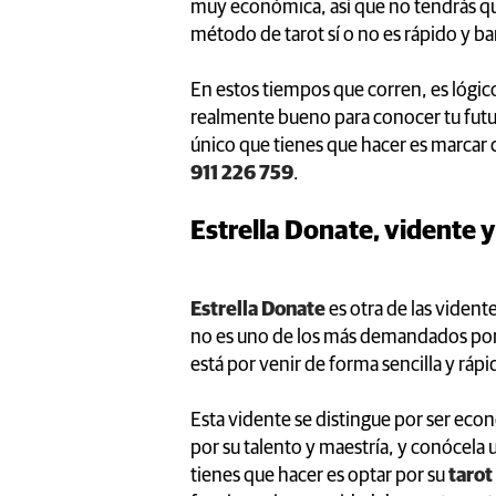
muy económica, así que no tendrás qu
método de tarot sí o no es rápido y ba
En estos tiempos que corren, es lógi
realmente bueno para conocer tu fut
único que tienes que hacer es marcar c
911 226 759
.
Estrella Donate, vidente 
Estrella Donate
es otra de las vidente
no es uno de los más demandados por s
está por venir de forma sencilla y rápi
Esta vidente se distingue por ser econó
por su talento y maestría, y conócela 
tienes que hacer es optar por su
tarot