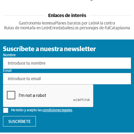
Enlaces de interés
Gastronomia leonesa
Planes baratos por León
A la contra
Rutas de montaña en León
Enredabailes
Los personajes de Ful
Cataplasma
Suscríbete a nuestra newsletter
Nombre
Email
He leído y acepto las
condiciones legales
.
SUSCRÍBETE