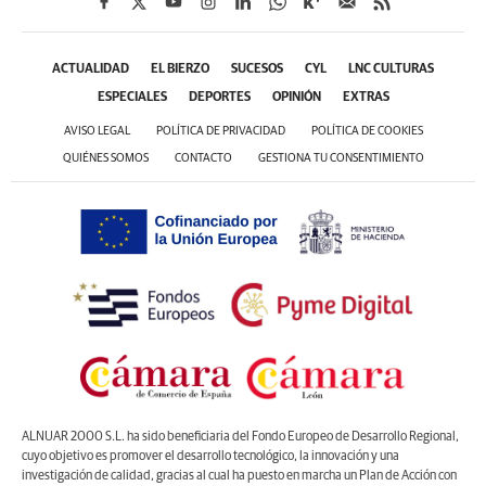
ACTUALIDAD
EL BIERZO
SUCESOS
CYL
LNC CULTURAS
ESPECIALES
DEPORTES
OPINIÓN
EXTRAS
AVISO LEGAL
POLÍTICA DE PRIVACIDAD
POLÍTICA DE COOKIES
QUIÉNES SOMOS
CONTACTO
GESTIONA TU CONSENTIMIENTO
ALNUAR 2000 S.L. ha sido beneficiaria del Fondo Europeo de Desarrollo Regional,
cuyo objetivo es promover el desarrollo tecnológico, la innovación y una
investigación de calidad, gracias al cual ha puesto en marcha un Plan de Acción con