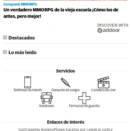
Corepunk MMORPG
Un verdadero MMORPG de la vieja escuela ¡Cómo los de
antes, pero mejor!
DISCOVER WITH
Destacados
Lo más leído
Servicios
Teléfonos de interés
Donación de sangre
Cartelera de cine
Autobuses
Farmacias de guardia
Enlaces de interés
Gastronomia leonesa
Planes baratos por León
A la contra