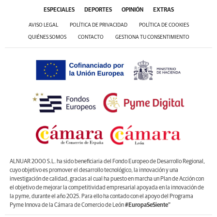
ESPECIALES
DEPORTES
OPINIÓN
EXTRAS
AVISO LEGAL
POLÍTICA DE PRIVACIDAD
POLÍTICA DE COOKIES
QUIÉNES SOMOS
CONTACTO
GESTIONA TU CONSENTIMIENTO
ALNUAR 2000 S.L. ha sido beneficiaria del Fondo Europeo de Desarrollo Regional,
cuyo objetivo es promover el desarrollo tecnológico, la innovación y una
investigación de calidad, gracias al cual ha puesto en marcha un Plan de Acción con
el objetivo de mejorar la competitividad empresarial apoyada en la innovación de
la pyme, durante el año 2025. Para ello ha contado con el apoyo del Programa
Pyme Innova de la Cámara de Comercio de León
#EuropaSeSiente”