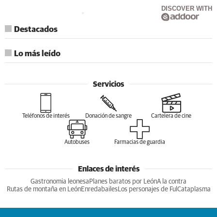
DISCOVER WITH
Destacados
Lo más leído
Servicios
Teléfonos de interés
Donación de sangre
Cartelera de cine
Autobuses
Farmacias de guardia
Enlaces de interés
Gastronomia leonesa
Planes baratos por León
A la contra
Rutas de montaña en León
Enredabailes
Los personajes de Ful
Cataplasma