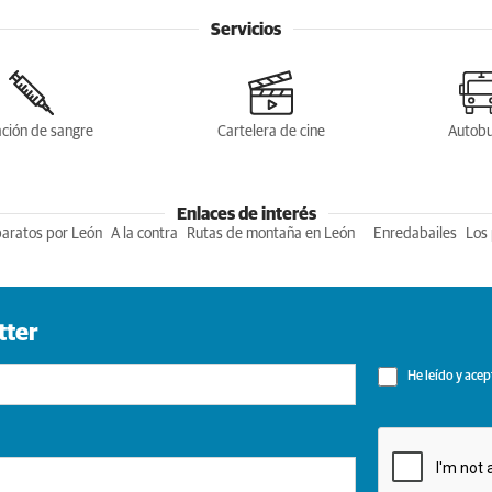
Servicios
ción de sangre
Cartelera de cine
Autob
Enlaces de interés
baratos por León
A la contra
Rutas de montaña en León
Enredabailes
Los 
tter
He leído y acep