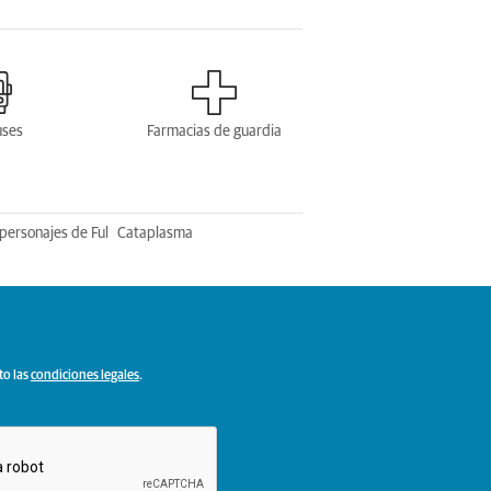
uses
Farmacias de guardia
personajes de Ful
Cataplasma
to las
condiciones legales
.