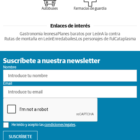
Autobuses
Farmacias de guardia
Enlaces de interés
Gastronomia leonesa
Planes baratos por León
A la contra
Rutas de montaña en León
Enredabailes
Los personajes de Ful
Cataplasma
Suscríbete a nuestra newsletter
Nombre
Email
He leído y acepto las
condiciones legales
.
SUSCRÍBETE