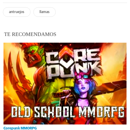
antruejos
llamas
TE RECOMENDAMOS
Corepunk MMORPG