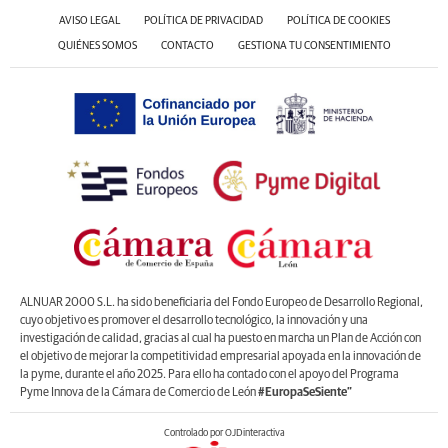
AVISO LEGAL
POLÍTICA DE PRIVACIDAD
POLÍTICA DE COOKIES
QUIÉNES SOMOS
CONTACTO
GESTIONA TU CONSENTIMIENTO
ALNUAR 2000 S.L. ha sido beneficiaria del Fondo Europeo de Desarrollo Regional,
cuyo objetivo es promover el desarrollo tecnológico, la innovación y una
investigación de calidad, gracias al cual ha puesto en marcha un Plan de Acción con
el objetivo de mejorar la competitividad empresarial apoyada en la innovación de
la pyme, durante el año 2025. Para ello ha contado con el apoyo del Programa
Pyme Innova de la Cámara de Comercio de León
#EuropaSeSiente”
Controlado por OJDinteractiva