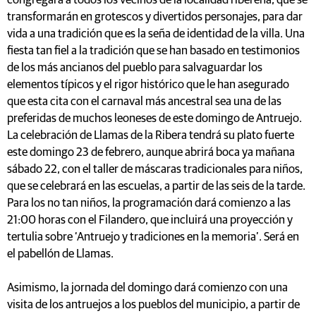
congregará a todos los vecinos de la localidad ribereña, que se
transformarán en grotescos y divertidos personajes, para dar
vida a una tradición que es la seña de identidad de la villa. Una
fiesta tan fiel a la tradición que se han basado en testimonios
de los más ancianos del pueblo para salvaguardar los
elementos típicos y el rigor histórico que le han asegurado
que esta cita con el carnaval más ancestral sea una de las
preferidas de muchos leoneses de este domingo de Antruejo.
La celebración de Llamas de la Ribera tendrá su plato fuerte
este domingo 23 de febrero, aunque abrirá boca ya mañana
sábado 22, con el taller de máscaras tradicionales para niños,
que se celebrará en las escuelas, a partir de las seis de la tarde.
Para los no tan niños, la programación dará comienzo a las
21:00 horas con el Filandero, que incluirá una proyección y
tertulia sobre ‘Antruejo y tradiciones en la memoria’. Será en
el pabellón de Llamas.
Asimismo, la jornada del domingo dará comienzo con una
visita de los antruejos a los pueblos del municipio, a partir de