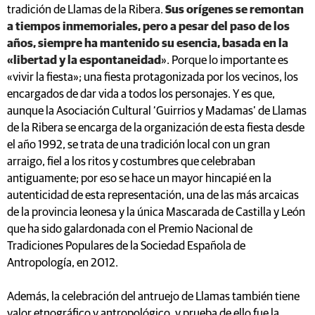
tradición de Llamas de la Ribera.
Sus orígenes se remontan
a tiempos inmemoriales, pero a pesar del paso de los
años, siempre ha mantenido su esencia, basada en la
«libertad y la espontaneidad
». Porque lo importante es
«vivir la fiesta»; una fiesta protagonizada por los vecinos, los
encargados de dar vida a todos los personajes. Y es que,
aunque la Asociación Cultural ‘Guirrios y Madamas’ de Llamas
de la Ribera se encarga de la organización de esta fiesta desde
el año 1992, se trata de una tradición local con un gran
arraigo, fiel a los ritos y costumbres que celebraban
antiguamente; por eso se hace un mayor hincapié en la
autenticidad de esta representación, una de las más arcaicas
de la provincia leonesa y la única Mascarada de Castilla y León
que ha sido galardonada con el Premio Nacional de
Tradiciones Populares de la Sociedad Española de
Antropología, en 2012.
Además, la celebración del antruejo de Llamas también tiene
valor etnográfico y antropológico, y prueba de ello fue la