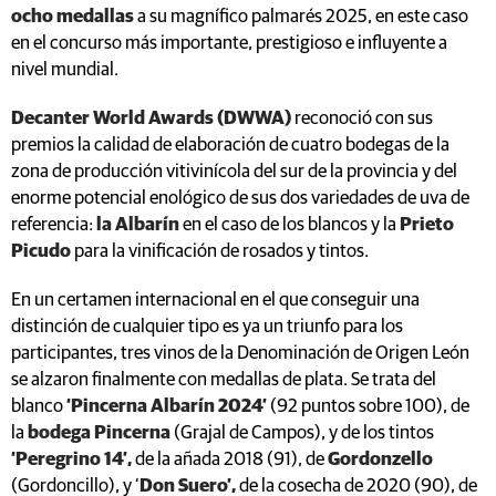
ocho medallas
a su magnífico palmarés 2025, en este caso
en el concurso más importante, prestigioso e influyente a
nivel mundial.
Decanter World Awards (DWWA)
reconoció con sus
premios la calidad de elaboración de cuatro bodegas de la
zona de producción vitivinícola del sur de la provincia y del
enorme potencial enológico de sus dos variedades de uva de
referencia:
la Albarín
en el caso de los blancos y la
Prieto
Picudo
para la vinificación de rosados y tintos.
En un certamen internacional en el que conseguir una
distinción de cualquier tipo es ya un triunfo para los
participantes, tres vinos de la Denominación de Origen León
se alzaron finalmente con medallas de plata. Se trata del
blanco
‘Pincerna Albarín 2024’
(92 puntos sobre 100), de
la
bodega Pincerna
(Grajal de Campos), y de los tintos
‘Peregrino 14’,
de la añada 2018 (91), de
Gordonzello
(Gordoncillo), y ‘
Don Suero’,
de la cosecha de 2020 (90), de