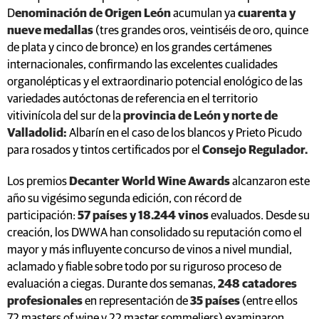
D
enominación de Origen León
acumulan ya
cuarenta y
nueve medallas
(tres grandes oros, veintiséis de oro, quince
de plata y cinco de bronce) en los grandes certámenes
internacionales, confirmando las excelentes cualidades
organolépticas y el extraordinario potencial enológico de las
variedades autóctonas de referencia en el territorio
vitivinícola del sur de la
provincia de León y norte de
Valladolid:
Albarín en el caso de los blancos y Prieto Picudo
para rosados y tintos certificados por el
Consejo Regulador.
Los premios
Decanter World Wine Awards
alcanzaron este
año su vigésimo segunda edición, con récord de
participación:
57 países y 18.244 vinos
evaluados. Desde su
creación, los DWWA han consolidado su reputación como el
mayor y más influyente concurso de vinos a nivel mundial,
aclamado y fiable sobre todo por su riguroso proceso de
evaluación a ciegas. Durante dos semanas,
248 catadores
profesionales
en representación de
35 países
(entre ellos
72 masters of wine y 22 master sommeliers) examinaron,