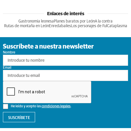
Enlaces de interés
Gastronomia leonesa
Planes baratos por León
A la contra
Rutas de montaña en León
Enredabailes
Los personajes de Ful
Cataplasma
Suscríbete a nuestra newsletter
Nombre
Email
He leído y acepto las
condiciones legales
.
SUSCRÍBETE