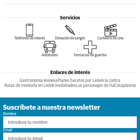
Servicios
Teléfonos de interés
Donación de sangre
Cartelera de cine
Autobuses
Farmacias de guardia
Enlaces de interés
Gastronomia leonesa
Planes baratos por León
A la contra
Rutas de montaña en León
Enredabailes
Los personajes de Ful
Cataplasma
Suscríbete a nuestra newsletter
Nombre
Email