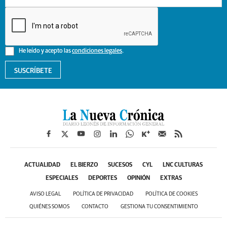
He leído y acepto las
condiciones legales
.
SUSCRÍBETE
ACTUALIDAD
EL BIERZO
SUCESOS
CYL
LNC CULTURAS
ESPECIALES
DEPORTES
OPINIÓN
EXTRAS
AVISO LEGAL
POLÍTICA DE PRIVACIDAD
POLÍTICA DE COOKIES
QUIÉNES SOMOS
CONTACTO
GESTIONA TU CONSENTIMIENTO