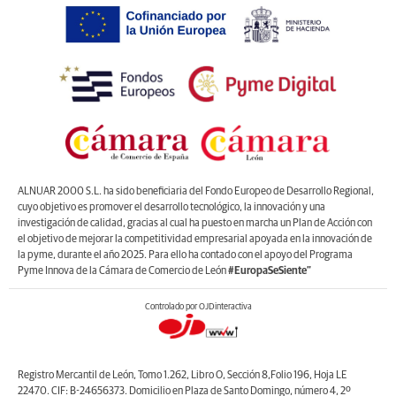
ALNUAR 2000 S.L. ha sido beneficiaria del Fondo Europeo de Desarrollo Regional,
cuyo objetivo es promover el desarrollo tecnológico, la innovación y una
investigación de calidad, gracias al cual ha puesto en marcha un Plan de Acción con
el objetivo de mejorar la competitividad empresarial apoyada en la innovación de
la pyme, durante el año 2025. Para ello ha contado con el apoyo del Programa
Pyme Innova de la Cámara de Comercio de León
#EuropaSeSiente”
Controlado por OJDinteractiva
Registro Mercantil de León, Tomo 1.262, Libro O, Sección 8,Folio 196, Hoja LE
22470. CIF: B-24656373. Domicilio en Plaza de Santo Domingo, número 4, 2º