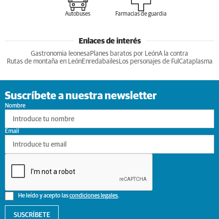
Autobuses
Farmacias de guardia
Enlaces de interés
Gastronomia leonesa
Planes baratos por León
A la contra
Rutas de montaña en León
Enredabailes
Los personajes de Ful
Cataplasma
Suscríbete a nuestra newsletter
Nombre
Email
He leído y acepto las
condiciones legales
.
SUSCRÍBETE