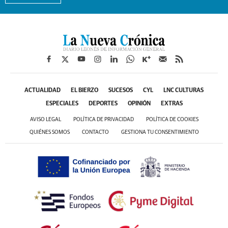
ACTUALIDAD
EL BIERZO
SUCESOS
CYL
LNC CULTURAS
ESPECIALES
DEPORTES
OPINIÓN
EXTRAS
AVISO LEGAL
POLÍTICA DE PRIVACIDAD
POLÍTICA DE COOKIES
QUIÉNES SOMOS
CONTACTO
GESTIONA TU CONSENTIMIENTO