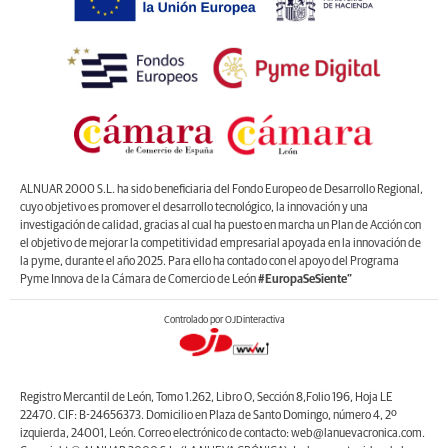
ALNUAR 2000 S.L. ha sido beneficiaria del Fondo Europeo de Desarrollo Regional,
cuyo objetivo es promover el desarrollo tecnológico, la innovación y una
investigación de calidad, gracias al cual ha puesto en marcha un Plan de Acción con
el objetivo de mejorar la competitividad empresarial apoyada en la innovación de
la pyme, durante el año 2025. Para ello ha contado con el apoyo del Programa
Pyme Innova de la Cámara de Comercio de León
#EuropaSeSiente”
Controlado por OJDinteractiva
Registro Mercantil de León, Tomo 1.262, Libro O, Sección 8,Folio 196, Hoja LE
22470. CIF: B-24656373. Domicilio en Plaza de Santo Domingo, número 4, 2º
izquierda, 24001, León. Correo electrónico de contacto: web@lanuevacronica.com.