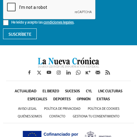
He leído y acepto las
condiciones legales
.
SUSCRÍBETE
ACTUALIDAD
EL BIERZO
SUCESOS
CYL
LNC CULTURAS
ESPECIALES
DEPORTES
OPINIÓN
EXTRAS
AVISO LEGAL
POLÍTICA DE PRIVACIDAD
POLÍTICA DE COOKIES
QUIÉNES SOMOS
CONTACTO
GESTIONA TU CONSENTIMIENTO