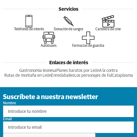
Servicios
Teléfonos de interés
Donación de sangre
Cartelera de cine
Autobuses
Farmacias de guardia
Enlaces de interés
Gastronomia leonesa
Planes baratos por León
A la contra
Rutas de montaña en León
Enredabailes
Los personajes de Ful
Cataplasma
Suscríbete a nuestra newsletter
Nombre
Email