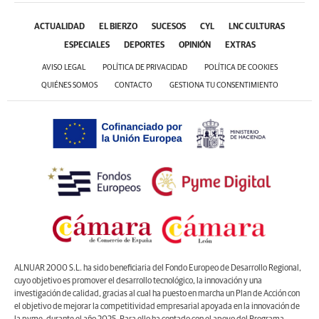
ACTUALIDAD
EL BIERZO
SUCESOS
CYL
LNC CULTURAS
ESPECIALES
DEPORTES
OPINIÓN
EXTRAS
AVISO LEGAL
POLÍTICA DE PRIVACIDAD
POLÍTICA DE COOKIES
QUIÉNES SOMOS
CONTACTO
GESTIONA TU CONSENTIMIENTO
ALNUAR 2000 S.L. ha sido beneficiaria del Fondo Europeo de Desarrollo Regional,
cuyo objetivo es promover el desarrollo tecnológico, la innovación y una
investigación de calidad, gracias al cual ha puesto en marcha un Plan de Acción con
el objetivo de mejorar la competitividad empresarial apoyada en la innovación de