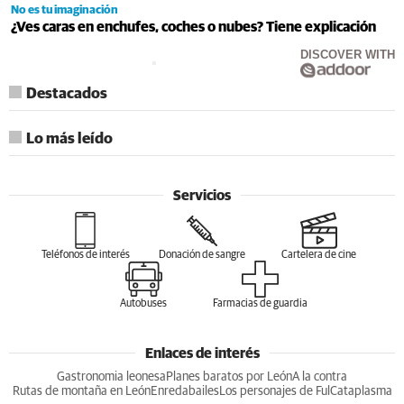
No es tu imaginación
¿Ves caras en enchufes, coches o nubes? Tiene explicación
DISCOVER WITH
Destacados
Lo más leído
Servicios
Teléfonos de interés
Donación de sangre
Cartelera de cine
Autobuses
Farmacias de guardia
Enlaces de interés
Gastronomia leonesa
Planes baratos por León
A la contra
Rutas de montaña en León
Enredabailes
Los personajes de Ful
Cataplasma