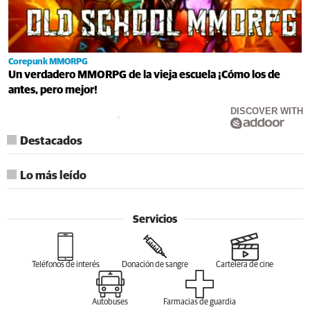
Corepunk MMORPG
Un verdadero MMORPG de la vieja escuela ¡Cómo los de
antes, pero mejor!
DISCOVER WITH
Destacados
Lo más leído
Servicios
Teléfonos de interés
Donación de sangre
Cartelera de cine
Autobuses
Farmacias de guardia