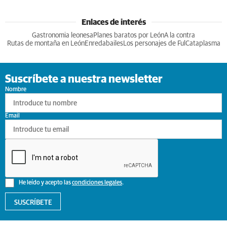
Enlaces de interés
Gastronomia leonesa
Planes baratos por León
A la contra
Rutas de montaña en León
Enredabailes
Los personajes de Ful
Cataplasma
Suscríbete a nuestra newsletter
Nombre
Email
He leído y acepto las
condiciones legales
.
SUSCRÍBETE