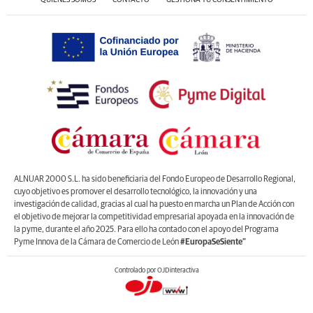
ALNUAR 2000 S.L. ha sido beneficiaria del Fondo Europeo de Desarrollo Regional,
cuyo objetivo es promover el desarrollo tecnológico, la innovación y una
investigación de calidad, gracias al cual ha puesto en marcha un Plan de Acción con
el objetivo de mejorar la competitividad empresarial apoyada en la innovación de
la pyme, durante el año 2025. Para ello ha contado con el apoyo del Programa
Pyme Innova de la Cámara de Comercio de León
#EuropaSeSiente”
Controlado por OJDinteractiva