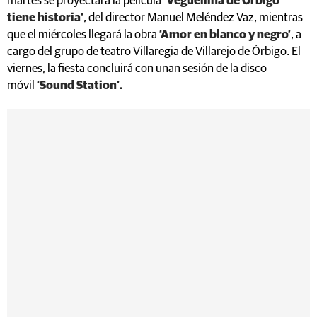
martes se proyectará la película
‘Veguellina de Órbigo
tiene historia’
, del director Manuel Meléndez Vaz, mientras
que el miércoles llegará la obra
‘Amor en blanco y negro’
, a
cargo del grupo de teatro Villaregia de Villarejo de Órbigo. El
viernes, la fiesta concluirá con unan sesión de la disco
móvil
‘Sound Station’.