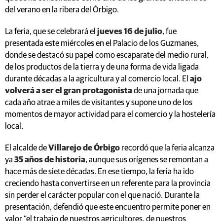
del verano en la ribera del Órbigo.
La feria, que se celebrará el
jueves 16 de julio
, fue
presentada este miércoles en el Palacio de los Guzmanes,
donde se destacó su papel como escaparate del medio rural,
de los productos de la tierra y de una forma de vida ligada
durante décadas a la agricultura y al comercio local. El
ajo
volverá a ser el gran protagonista
de una jornada que
cada año atrae a miles de visitantes y supone uno de los
momentos de mayor actividad para el comercio y la hostelería
local.
El alcalde de
Villarejo de Órbigo
recordó que la feria alcanza
ya
35 años de historia
, aunque sus orígenes se remontan a
hace más de siete décadas. En ese tiempo, la feria ha ido
creciendo hasta convertirse en un referente para la provincia
sin perder el carácter popular con el que nació. Durante la
presentación, defendió que este encuentro permite poner en
valor “el trabajo de nuestros agricultores, de nuestros