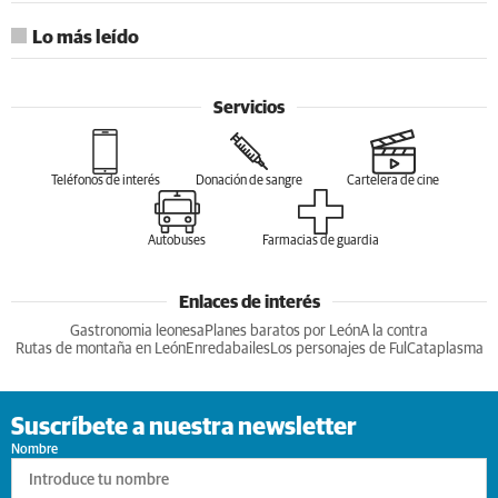
Lo más leído
Servicios
Teléfonos de interés
Donación de sangre
Cartelera de cine
Autobuses
Farmacias de guardia
Enlaces de interés
Gastronomia leonesa
Planes baratos por León
A la contra
Rutas de montaña en León
Enredabailes
Los personajes de Ful
Cataplasma
Suscríbete a nuestra newsletter
Nombre