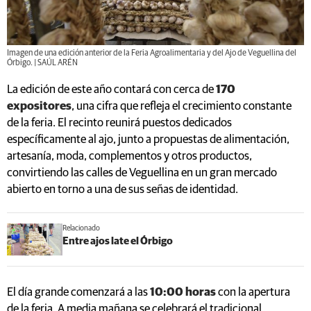
Imagen de una edición anterior de la Feria Agroalimentaria y del Ajo de Veguellina del
Órbigo. | SAÚL ARÉN
La edición de este año contará con cerca de
170
expositores
, una cifra que refleja el crecimiento constante
de la feria. El recinto reunirá puestos dedicados
específicamente al ajo, junto a propuestas de alimentación,
artesanía, moda, complementos y otros productos,
convirtiendo las calles de Veguellina en un gran mercado
abierto en torno a una de sus señas de identidad.
Relacionado
Entre ajos late el Órbigo
El día grande comenzará a las
10:00 horas
con la apertura
de la feria. A media mañana se celebrará el tradicional