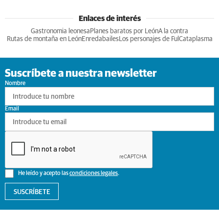
Enlaces de interés
Gastronomia leonesa
Planes baratos por León
A la contra
Rutas de montaña en León
Enredabailes
Los personajes de Ful
Cataplasma
Suscríbete a nuestra newsletter
Nombre
Email
He leído y acepto las
condiciones legales
.
SUSCRÍBETE