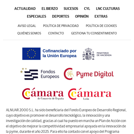
ACTUALIDAD
EL BIERZO
SUCESOS
CYL
LNC CULTURAS
ESPECIALES
DEPORTES
OPINIÓN
EXTRAS
AVISO LEGAL
POLÍTICA DE PRIVACIDAD
POLÍTICA DE COOKIES
QUIÉNES SOMOS
CONTACTO
GESTIONA TU CONSENTIMIENTO
ALNUAR 2000 S.L. ha sido beneficiaria del Fondo Europeo de Desarrollo Regional,
cuyo objetivo es promover el desarrollo tecnológico, la innovación y una
investigación de calidad, gracias al cual ha puesto en marcha un Plan de Acción con
el objetivo de mejorar la competitividad empresarial apoyada en la innovación de
la pyme, durante el año 2025. Para ello ha contado con el apoyo del Programa