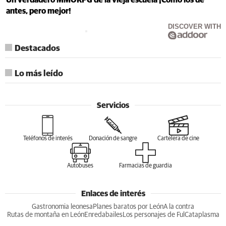
Un verdadero MMORPG de la vieja escuela ¡Cómo los de
antes, pero mejor!
DISCOVER WITH
Destacados
Lo más leído
Servicios
Teléfonos de interés
Donación de sangre
Cartelera de cine
Autobuses
Farmacias de guardia
Enlaces de interés
Gastronomia leonesa
Planes baratos por León
A la contra
Rutas de montaña en León
Enredabailes
Los personajes de Ful
Cataplasma