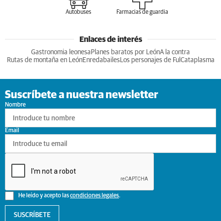
Autobuses
Farmacias de guardia
Enlaces de interés
Gastronomia leonesa
Planes baratos por León
A la contra
Rutas de montaña en León
Enredabailes
Los personajes de Ful
Cataplasma
Suscríbete a nuestra newsletter
Nombre
Email
He leído y acepto las
condiciones legales
.
SUSCRÍBETE