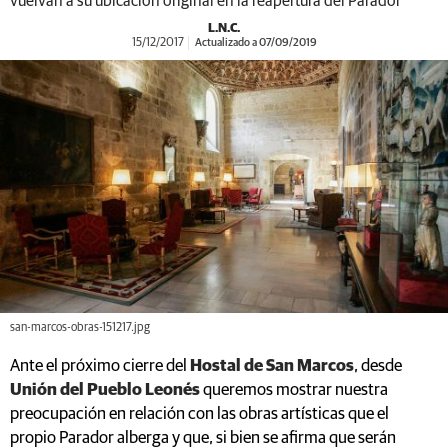
vuelvan a su ubicación original en la reapertura del Parador
L.N.C.
15/12/2017
Actualizado a 07/09/2019
san-marcos-obras-151217.jpg
Ante el próximo cierre del
Hostal de San Marcos
, desde
Unión del Pueblo Leonés
queremos mostrar nuestra
preocupación en relación con las obras artísticas que el
propio Parador alberga y que, si bien se afirma que serán