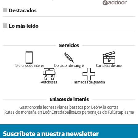
Destacados
Lo más leído
Servicios
Teléfonos de interés
Donación de sangre
Cartelera de cine
Autobuses
Farmacias de guardia
Enlaces de interés
Gastronomia leonesa
Planes baratos por León
A la contra
Rutas de montaña en León
Enredabailes
Los personajes de Ful
Cataplasma
Suscríbete a nuestra newsletter