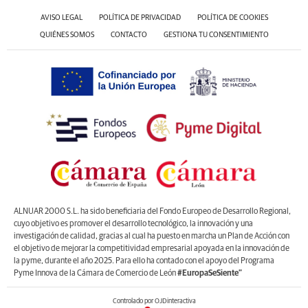
AVISO LEGAL
POLÍTICA DE PRIVACIDAD
POLÍTICA DE COOKIES
QUIÉNES SOMOS
CONTACTO
GESTIONA TU CONSENTIMIENTO
ALNUAR 2000 S.L. ha sido beneficiaria del Fondo Europeo de Desarrollo Regional,
cuyo objetivo es promover el desarrollo tecnológico, la innovación y una
investigación de calidad, gracias al cual ha puesto en marcha un Plan de Acción con
el objetivo de mejorar la competitividad empresarial apoyada en la innovación de
la pyme, durante el año 2025. Para ello ha contado con el apoyo del Programa
Pyme Innova de la Cámara de Comercio de León
#EuropaSeSiente”
Controlado por OJDinteractiva