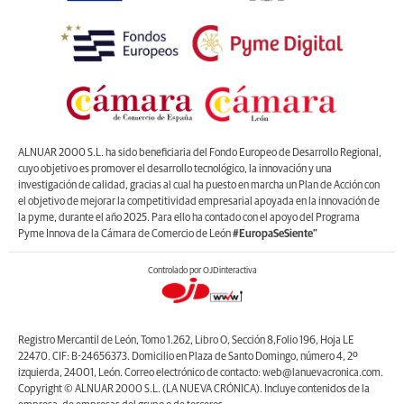
ALNUAR 2000 S.L. ha sido beneficiaria del Fondo Europeo de Desarrollo Regional,
cuyo objetivo es promover el desarrollo tecnológico, la innovación y una
investigación de calidad, gracias al cual ha puesto en marcha un Plan de Acción con
el objetivo de mejorar la competitividad empresarial apoyada en la innovación de
la pyme, durante el año 2025. Para ello ha contado con el apoyo del Programa
Pyme Innova de la Cámara de Comercio de León
#EuropaSeSiente”
Controlado por OJDinteractiva
Registro Mercantil de León, Tomo 1.262, Libro O, Sección 8,Folio 196, Hoja LE
22470. CIF: B-24656373. Domicilio en Plaza de Santo Domingo, número 4, 2º
izquierda, 24001, León. Correo electrónico de contacto: web@lanuevacronica.com.
Copyright © ALNUAR 2000 S.L. (LA NUEVA CRÓNICA). Incluye contenidos de la