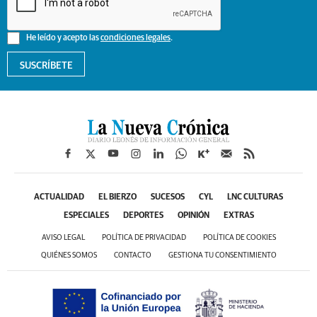
He leído y acepto las
condiciones legales
.
SUSCRÍBETE
ACTUALIDAD
EL BIERZO
SUCESOS
CYL
LNC CULTURAS
ESPECIALES
DEPORTES
OPINIÓN
EXTRAS
AVISO LEGAL
POLÍTICA DE PRIVACIDAD
POLÍTICA DE COOKIES
QUIÉNES SOMOS
CONTACTO
GESTIONA TU CONSENTIMIENTO