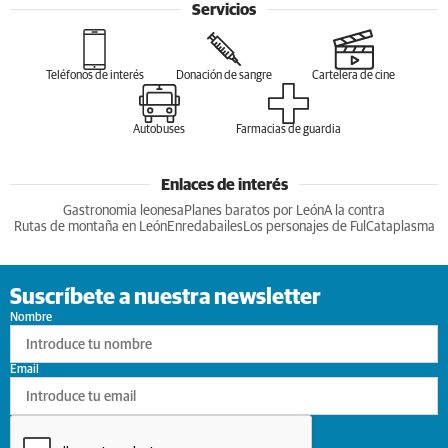
Servicios
Teléfonos de interés
Donación de sangre
Cartelera de cine
Autobuses
Farmacias de guardia
Enlaces de interés
Gastronomia leonesa
Planes baratos por León
A la contra
Rutas de montaña en León
Enredabailes
Los personajes de Ful
Cataplasma
Suscríbete a nuestra newsletter
Nombre
Email