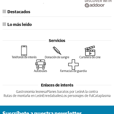
DISCOVER WITH
Destacados
Lo más leído
Servicios
Teléfonos de interés
Donación de sangre
Cartelera de cine
Autobuses
Farmacias de guardia
Enlaces de interés
Gastronomia leonesa
Planes baratos por León
A la contra
Rutas de montaña en León
Enredabailes
Los personajes de Ful
Cataplasma