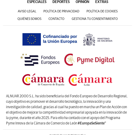
ESPECIALES
DEPORTES
OPINIÓN
EXTRAS
AVISO LEGAL
POLÍTICA DE PRIVACIDAD
POLÍTICA DE COOKIES
QUIÉNES SOMOS
CONTACTO
GESTIONA TU CONSENTIMIENTO
ALNUAR 2000 S.L. ha sido beneficiaria del Fondo Europeo de Desarrollo Regional,
cuyo objetivo es promover el desarrollo tecnológico, la innovación y una
investigación de calidad, gracias al cual ha puesto en marcha un Plan de Acción con
el objetivo de mejorar la competitividad empresarial apoyada en la innovación de
la pyme, durante el año 2025. Para ello ha contado con el apoyo del Programa
Pyme Innova de la Cámara de Comercio de León
#EuropaSeSiente”