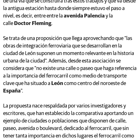
de una vía que se construirá tras estos trabajos y que va desde
la antigua estación hasta donde siempre estuvo el paso a
nivel, es decir, entre entre la
avenida Palencia
y la
calle
Doctor Fleming
.
Se trata de una proposición que llega aprovechando que "las
obras de integración ferroviaria que se desarrollan en la
ciudad de León suponen un momento relevante en la historia
urbana de la ciudad". Además, desde esta asociación se
considera que "no existe una calle o paseo que haga referencia
a la importancia del ferrocarril como medio de transporte
clave que ha situado a
León
como centro del noroeste de
España
".
La propuesta nace respaldada por varios investigadores y
escritores, que han establecido la comparativa aportando un
ejemplo de ciudades o poblaciones que disponen de calle,
paseo, avenida o boulevard, dedicado al ferrocarril, que sin
tener tanta importancia en dichos lugares el ferrocarril como