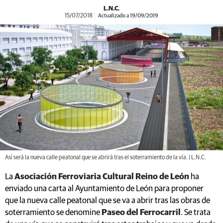
L.N.C.
15/07/2018
Actualizado a 19/09/2019
Así será la nueva calle peatonal que se abrirá tras el soterramiento de la vía. | L.N.C.
La
Asociación Ferroviaria Cultural Reino de León
ha
enviado una carta al Ayuntamiento de León para proponer
que la nueva calle peatonal que se va a abrir tras las obras de
soterramiento se denomine
Paseo del Ferrocarril
. Se trata