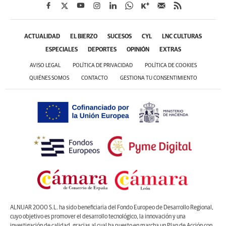
ACTUALIDAD
EL BIERZO
SUCESOS
CYL
LNC CULTURAS
ESPECIALES
DEPORTES
OPINIÓN
EXTRAS
AVISO LEGAL
POLÍTICA DE PRIVACIDAD
POLÍTICA DE COOKIES
QUIÉNES SOMOS
CONTACTO
GESTIONA TU CONSENTIMIENTO
ALNUAR 2000 S.L. ha sido beneficiaria del Fondo Europeo de Desarrollo Regional,
cuyo objetivo es promover el desarrollo tecnológico, la innovación y una
investigación de calidad, gracias al cual ha puesto en marcha un Plan de Acción con