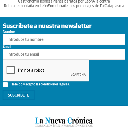
Gastronomia leonesa
Planes baratos por León
A la contra
Rutas de montaña en León
Enredabailes
Los personajes de Ful
Cataplasma
Suscríbete a nuestra newsletter
Nombre
Email
He leído y acepto las
condiciones legales
.
SUSCRÍBETE