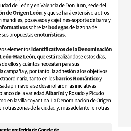
udad de León y en Valencia de Don Juan, sede del
n de Origen León
, y que se hará extensivo a otros
n mandiles, posavasos y cajetines-soporte de barra y
informativos
sobre las
bodegas
de la zona de
de sus propuestas
enoturísticas
.
 esos elementos
identificativos de la Denominación
 León-Haz León
, que está realizándose estos días,
s de ellos y cuántos necesitan para sus
la campaña y, por tanto, la adhesión a los objetivos
xtraordinaria, tanto en los
barrios Romántico
y
pasada primavera se desarrollaron las iniciativas
 blanco de la variedad
Albarín
) y Rosado y Picudo
omo en la villa coyantina. La Denominación de Origen
en otras zonas de la ciudad y, más adelante, en otras
ente preferida de Google de