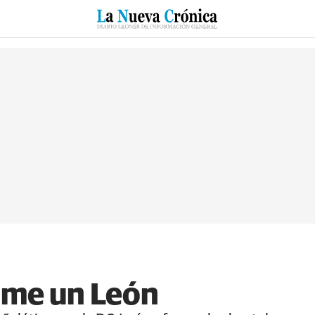
RZO
SUCESOS
CULTURAS
ESPECIALES
DEPORTES
nme un León