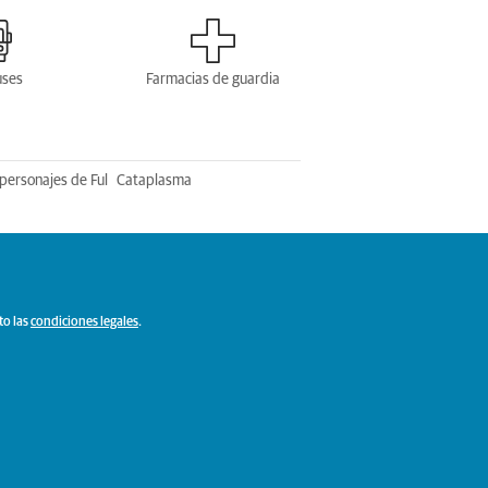
uses
Farmacias de guardia
personajes de Ful
Cataplasma
to las
condiciones legales
.