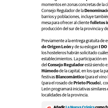
momentos en zonas concretas de la ci
Consejo Regulador de la
Denominació
barrios y poblaciones, incluye tambié
mesa para ofrecer al cliente
folletos 
producción del sur de la provincia y 
Previamente a la entrega gratuita de
de Origen León
y de su eslogan
I DO
los hosteleros habrán solicitado cuále
establecimientos. La participación en 
del
Consejo Regulador
está siendo e
Húmedo
de la capital, en los que la 
festivas
Blancomántico
(para el vino
(para el rosado de
Prieto Picudo
), c
León programará iniciativas similares 
localidades de la provincia.
Añadir
La Nueva Crónica
como fu