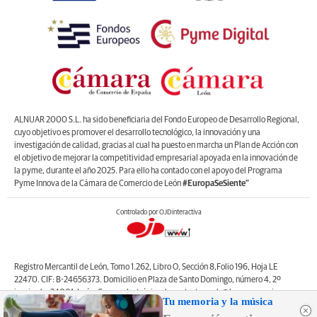
ALNUAR 2000 S.L. ha sido beneficiaria del Fondo Europeo de Desarrollo Regional,
cuyo objetivo es promover el desarrollo tecnológico, la innovación y una
investigación de calidad, gracias al cual ha puesto en marcha un Plan de Acción con
el objetivo de mejorar la competitividad empresarial apoyada en la innovación de
la pyme, durante el año 2025. Para ello ha contado con el apoyo del Programa
Pyme Innova de la Cámara de Comercio de León
#EuropaSeSiente”
Controlado por OJDinteractiva
Registro Mercantil de León, Tomo 1.262, Libro O, Sección 8,Folio 196, Hoja LE
22470. CIF: B-24656373. Domicilio en Plaza de Santo Domingo, número 4, 2º
izquierda, 24001, León. Correo electrónico de contacto: web@lanuevacronica.com.
Tu memoria y la música
Copyright © ALNUAR 2000 S.L. (LA NUEVA CRÓNICA). Incluye contenidos de la