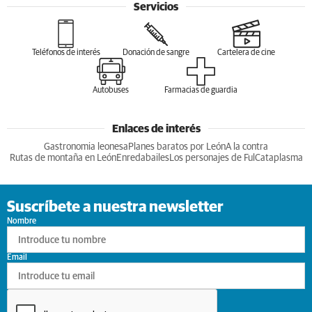
Servicios
Teléfonos de interés
Donación de sangre
Cartelera de cine
Autobuses
Farmacias de guardia
Enlaces de interés
Gastronomia leonesa
Planes baratos por León
A la contra
Rutas de montaña en León
Enredabailes
Los personajes de Ful
Cataplasma
Suscríbete a nuestra newsletter
Nombre
Email