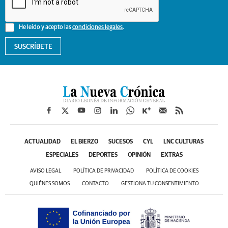
He leído y acepto las
condiciones legales
.
SUSCRÍBETE
ACTUALIDAD
EL BIERZO
SUCESOS
CYL
LNC CULTURAS
ESPECIALES
DEPORTES
OPINIÓN
EXTRAS
AVISO LEGAL
POLÍTICA DE PRIVACIDAD
POLÍTICA DE COOKIES
QUIÉNES SOMOS
CONTACTO
GESTIONA TU CONSENTIMIENTO