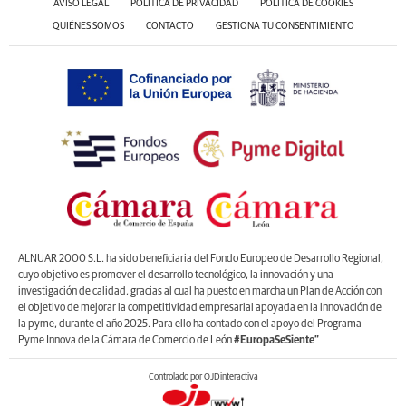
AVISO LEGAL
POLÍTICA DE PRIVACIDAD
POLÍTICA DE COOKIES
QUIÉNES SOMOS
CONTACTO
GESTIONA TU CONSENTIMIENTO
ALNUAR 2000 S.L. ha sido beneficiaria del Fondo Europeo de Desarrollo Regional,
cuyo objetivo es promover el desarrollo tecnológico, la innovación y una
investigación de calidad, gracias al cual ha puesto en marcha un Plan de Acción con
el objetivo de mejorar la competitividad empresarial apoyada en la innovación de
la pyme, durante el año 2025. Para ello ha contado con el apoyo del Programa
Pyme Innova de la Cámara de Comercio de León
#EuropaSeSiente”
Controlado por OJDinteractiva