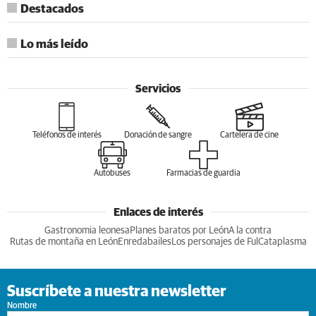
Destacados
Lo más leído
Servicios
Teléfonos de interés
Donación de sangre
Cartelera de cine
Autobuses
Farmacias de guardia
Enlaces de interés
Gastronomia leonesa
Planes baratos por León
A la contra
Rutas de montaña en León
Enredabailes
Los personajes de Ful
Cataplasma
Suscríbete a nuestra newsletter
Nombre