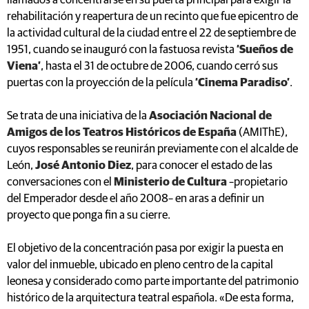
llamados a concentrarse en su puerta principal para exigir la
rehabilitación y reapertura de un recinto que fue epicentro de
la actividad cultural de la ciudad entre el 22 de septiembre de
1951, cuando se inauguró con la fastuosa revista
‘Sueños de
Viena’
, hasta el 31 de octubre de 2006, cuando cerró sus
puertas con la proyección de la película
‘Cinema Paradiso’
.
Se trata de una iniciativa de la
Asociación Nacional de
Amigos de los Teatros Históricos de España
(AMIThE),
cuyos responsables se reunirán previamente con el alcalde de
León,
José Antonio Diez
, para conocer el estado de las
conversaciones con el
Ministerio de Cultura
–propietario
del Emperador desde el año 2008– en aras a definir un
proyecto que ponga fin a su cierre.
El objetivo de la concentración pasa por exigir la puesta en
valor del inmueble, ubicado en pleno centro de la capital
leonesa y considerado como parte importante del patrimonio
histórico de la arquitectura teatral española. «De esta forma,