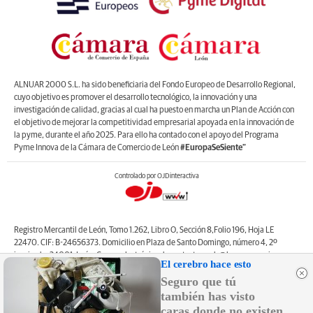
ALNUAR 2000 S.L. ha sido beneficiaria del Fondo Europeo de Desarrollo Regional,
cuyo objetivo es promover el desarrollo tecnológico, la innovación y una
investigación de calidad, gracias al cual ha puesto en marcha un Plan de Acción con
el objetivo de mejorar la competitividad empresarial apoyada en la innovación de
la pyme, durante el año 2025. Para ello ha contado con el apoyo del Programa
Pyme Innova de la Cámara de Comercio de León
#EuropaSeSiente”
Controlado por OJDinteractiva
Registro Mercantil de León, Tomo 1.262, Libro O, Sección 8,Folio 196, Hoja LE
22470. CIF: B-24656373. Domicilio en Plaza de Santo Domingo, número 4, 2º
izquierda, 24001, León. Correo electrónico de contacto: web@lanuevacronica.com.
El cerebro hace esto
Copyright © ALNUAR 2000 S.L. (LA NUEVA CRÓNICA). Incluye contenidos de la
Seguro que tú
empresa, de empresas del grupo o de terceros.
también has visto
caras donde no existen