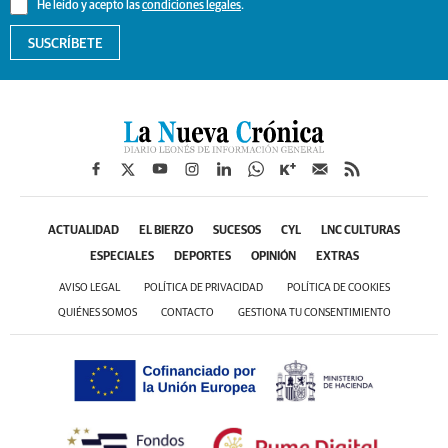
He leído y acepto las
condiciones legales
.
SUSCRÍBETE
ACTUALIDAD
EL BIERZO
SUCESOS
CYL
LNC CULTURAS
ESPECIALES
DEPORTES
OPINIÓN
EXTRAS
AVISO LEGAL
POLÍTICA DE PRIVACIDAD
POLÍTICA DE COOKIES
QUIÉNES SOMOS
CONTACTO
GESTIONA TU CONSENTIMIENTO