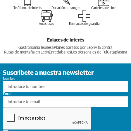
Teléfonos de interés
Donación de sangre
Cartelera de cine
Autobuses
Farmacias de guardia
Enlaces de interés
Gastronomia leonesa
Planes baratos por León
A la contra
Rutas de montaña en León
Enredabailes
Los personajes de Ful
Cataplasma
Suscríbete a nuestra newsletter
Nombre
Email