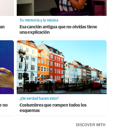
Tu memoria y la música
ran
Esa canción antigua que no olvidas tiene
una explicación
¿De verdad hacen esto?
e no
Costumbres que rompen todos los
esquemas
DISCOVER WITH