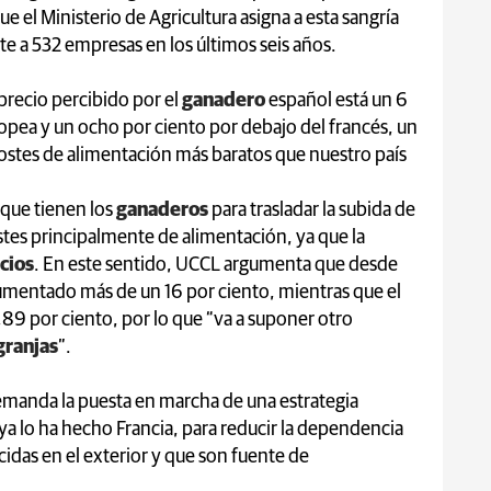
e el Ministerio de Agricultura asigna a esta sangría
te a 532 empresas en los últimos seis años.
l precio percibido por el
ganadero
español está un 6
opea y un ocho por ciento por debajo del francés, un
ostes de alimentación más baratos que nuestro país
d que tienen los
ganaderos
para trasladar la subida de
ostes principalmente de alimentación, ya que la
cios
. En este sentido, UCCL argumenta que desde
umentado más de un 16 por ciento, mientras que el
,89 por ciento, por lo que “va a suponer otro
granjas
”.
demanda la puesta en marcha de una estrategia
ya lo ha hecho Francia, para reducir la dependencia
idas en el exterior y que son fuente de