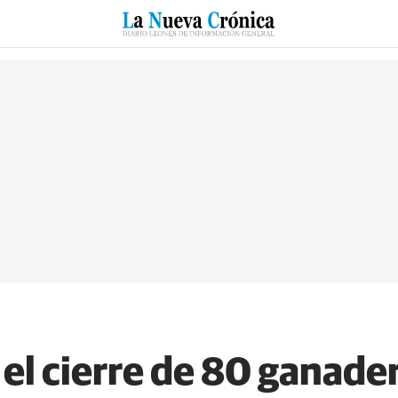
RZO
SUCESOS
CULTURAS
ESPECIALES
DEPORTES
l cierre de 80 ganaderí