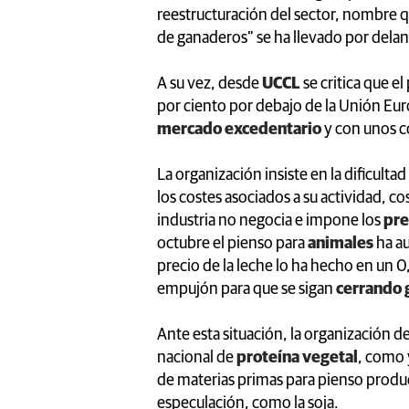
reestructuración del sector, nombre qu
de ganaderos” se ha llevado por delan
A su vez, desde
UCCL
se critica que e
por ciento por debajo de la Unión Eur
mercado excedentario
y con unos c
La organización insiste en la dificulta
los costes asociados a su actividad, c
industria no negocia e impone los
pre
octubre el pienso para
animales
ha a
precio de la leche lo ha hecho en un 0
empujón para que se sigan
cerrando 
Ante esta situación, la organización 
nacional de
proteína vegetal
, como 
de materias primas para pienso produc
especulación, como la soja.