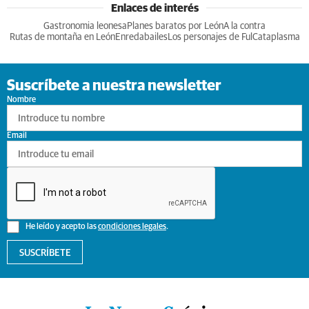
Enlaces de interés
Gastronomia leonesa
Planes baratos por León
A la contra
Rutas de montaña en León
Enredabailes
Los personajes de Ful
Cataplasma
Suscríbete a nuestra newsletter
Nombre
Email
He leído y acepto las
condiciones legales
.
SUSCRÍBETE