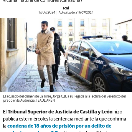
víctima, natural de Colindres (Cantabria)
Ical
17/07/2024
Actualizado a 17/07/2024
El acusado del crimen de La Torre, Jorge C.B. a su llegada a la lectura del veredicto del
jurado en la Audiencia. | SAÚL ARÉN
El
Tribunal Superior de Justicia de Castilla y León
hizo
pública este miércoles la sentencia mediante la que confirma
la
condena de 18 años de prisión por un delito de