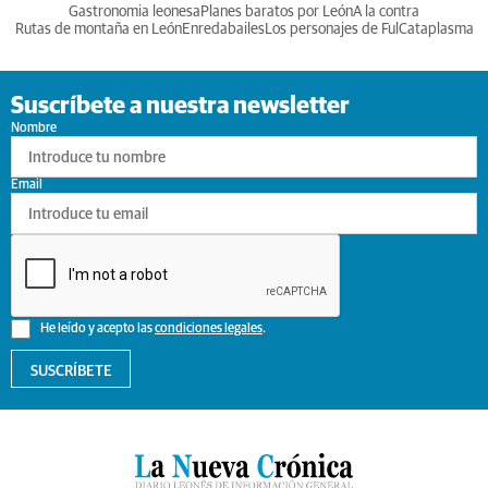
Gastronomia leonesa
Planes baratos por León
A la contra
Rutas de montaña en León
Enredabailes
Los personajes de Ful
Cataplasma
Suscríbete a nuestra newsletter
Nombre
Email
He leído y acepto las
condiciones legales
.
SUSCRÍBETE