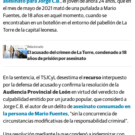
asesinato para Jorge C.B
., el joven de ahora 24 años, que en
el mes de mayo de 2021 mató de una puñalada a Mario
Fuentes, de 18 años en aquel momento, cuando se
encontraban en un botellón en el entorno del pabellón de La
Torre de la capital leonesa.
Relacionado
El acusado del crimen de La Torre, condenado a 18
años de prisión por asesinato
En la sentencia, el TSJCyL desestima el
recurso
interpuesto
por la defensa del acusado y confirma la resolución de la
Audiencia Provincial de León
en virtud del veredicto de
culpabilidad emitido por un jurado popular, que consideró a
Jorge C.B. el autor de un delito de
asesinato consumado en
la persona de Mario Fuentes
, “sin la concurrencia de
circunstancias modificativas de la responsabilidad criminal”.
Una resolución mediante la que condenó a indemnizar con