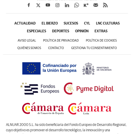
ACTUALIDAD
EL BIERZO
SUCESOS
CYL
LNC CULTURAS
ESPECIALES
DEPORTES
OPINIÓN
EXTRAS
AVISO LEGAL
POLÍTICA DE PRIVACIDAD
POLÍTICA DE COOKIES
QUIÉNES SOMOS
CONTACTO
GESTIONA TU CONSENTIMIENTO
ALNUAR 2000 S.L. ha sido beneficiaria del Fondo Europeo de Desarrollo Regional,
cuyo objetivo es promover el desarrollo tecnológico, la innovación y una