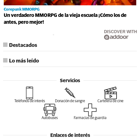
Corepunk MMORPG
Un verdadero MMORPG de la vieja escuela ¡Cómo los de
antes, pero mejor!
DISCOVER WITH
Destacados
Lo más leído
Servicios
Teléfonos de interés
Donación de sangre
Cartelera de cine
Autobuses
Farmacias de guardia
Enlaces de interés