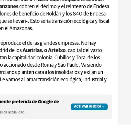
ranzanes
cobren el décimo y el reintegro de Endesa
llones de beneficio de Roldán y los 840 de Endesa
ue se llevan-. Esto sería transición ecológica y fiscal
 en el Amazonas.
 reproduce el de las grandes empresas. No hay
drid de los
Austrias, o Arteixo
, capital del vasto
an la capitalidad colonial Cubillos y Toral de los
to accionado desde Roma y São Paulo. Va siendo
cianos planten cara a los insolidarios y exijan un
Le vamos a llamar transición ecológica, industrial y
ente preferida de Google de
ACTIVAR AHORA
s de actualidad.