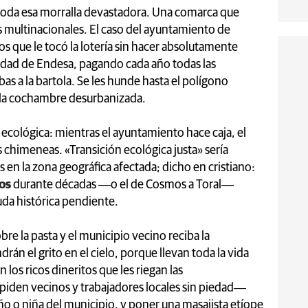
 toda esa morralla devastadora. Una comarca que
s multinacionales. El caso del ayuntamiento de
s que le tocó la lotería sin hacer absolutamente
vidad de Endesa, pagando cada año todas las
as a la bartola. Se les hunde hasta el polígono
ella cochambre desurbanizada.
ia ecológica: mientras el ayuntamiento hace caja, el
s chimeneas. «Transición ecológica justa» sería
s en la zona geográfica afectada; dicho en cristiano:
los
durante décadas ―o el de Cosmos a Toral―
uda histórica pendiente.
e la pasta y el municipio vecino reciba la
rán el grito en el cielo, porque llevan toda la vida
n los ricos dineritos que les riegan las
iden vecinos y trabajadores locales sin piedad―
ño o niña del municipio, y poner una masajista etíope