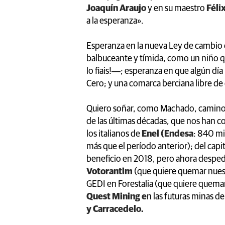
Joaquín Araujo
y en su maestro
Féli
a la esperanza».
Esperanza en la nueva Ley de cambio 
balbuceante y tímida, como un niño q
lo fiais!―; esperanza en que algún dí
Cero; y una comarca berciana libre de 
Quiero soñar, como Machado, caminos l
de las últimas décadas, que nos han c
los italianos de
Enel (Endesa
: 840 mi
más que el período anterior); del capi
beneficio en 2018, pero ahora despedir
Votorantim
(que quiere quemar nuest
GEDI en Forestalia (que quiere quemar
Quest Mining e
n las futuras minas d
y Carracedelo.