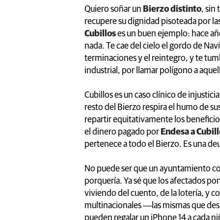
Quiero soñar un
Bierzo distinto
, sin
recupere su dignidad pisoteada por la
Cubillos
es un buen ejemplo: hace año
nada. Te cae del cielo el gordo de Na
terminaciones y el reintegro, y te tumb
industrial, por llamar polígono a aqu
Cubillos es un caso clínico de injustic
resto del Bierzo respira el humo de su
repartir equitativamente los beneficio
el dinero pagado por
Endesa a Cubil
pertenece a todo el Bierzo. Es una de
No puede ser que un ayuntamiento cobr
porquería. Ya sé que los afectados pond
viviendo del cuento, de la lotería, y co
multinacionales ―las mismas que desp
pueden regalar un iPhone 14 a cada ni