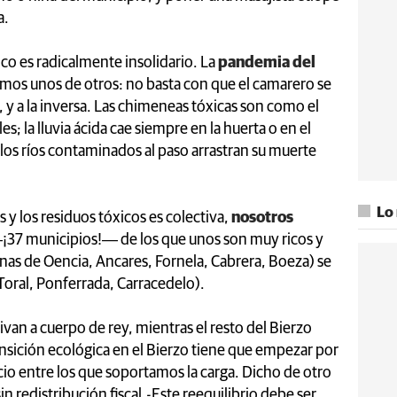
a.
ico es radicalmente insolidario. La
pandemia del
os unos de otros: no basta con que el camarero se
e, y a la inversa. Las chimeneas tóxicas son como el
; la lluvia ácida cae siempre en la huerta o en el
 los ríos contaminados al paso arrastran su muerte
Lo
y los residuos tóxicos es colectiva,
nosotros
37 municipios!― de los que unos son muy ricos y
onas de Oencia, Ancares, Fornela, Cabrera, Boeza) se
, Toral, Ponferrada, Carracedelo).
ivan a cuerpo de rey, mientras el resto del Bierzo
ransición ecológica en el Bierzo tiene que empezar por
cio entre los que soportamos la carga. Dicho de otro
n redistribución fiscal.-Este reequilibrio debe ser