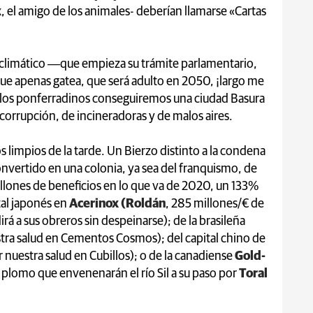
x
, el amigo de los animales- deberían llamarse «Cartas
climático ―que empieza su trámite parlamentario,
ue apenas gatea, que será adulto en 2050, ¡largo me
a los ponferradinos conseguiremos una ciudad Basura
corrupción, de incineradoras y de malos aires.
impios de la tarde. Un Bierzo distinto a la condena
onvertido en una colonia, ya sea del franquismo, de
llones de beneficios en lo que va de 2020, un 133%
tal japonés en
Acerinox (Roldán
, 285 millones/€ de
á a sus obreros sin despeinarse); de la brasileña
ra salud en Cementos Cosmos); del capital chino de
 nuestra salud en Cubillos); o de la canadiense
Gold-
e plomo que envenenarán el río Sil a su paso por
Toral