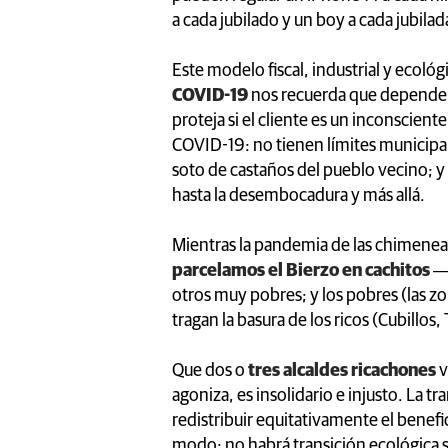
a cada jubilado y un boy a cada jubilad
Este modelo fiscal, industrial y ecológ
COVID-19
nos recuerda que dependem
proteja si el cliente es un inconscient
COVID-19: no tienen límites municipales
soto de castaños del pueblo vecino; y
hasta la desembocadura y más allá.
Mientras la pandemia de las chimeneas 
parcelamos el Bierzo en cachitos
―¡
otros muy pobres; y los pobres (las z
tragan la basura de los ricos (Cubillos
Que dos o
tres alcaldes ricachones
v
agoniza, es insolidario e injusto. La t
redistribuir equitativamente el benefi
modo: no habrá transición ecológica si