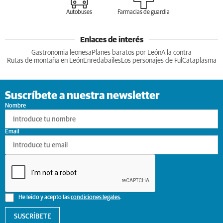
Autobuses
Farmacias de guardia
Enlaces de interés
Gastronomia leonesa
Planes baratos por León
A la contra
Rutas de montaña en León
Enredabailes
Los personajes de Ful
Cataplasma
Suscríbete a nuestra newsletter
Nombre
Email
He leído y acepto las
condiciones legales
.
SUSCRÍBETE