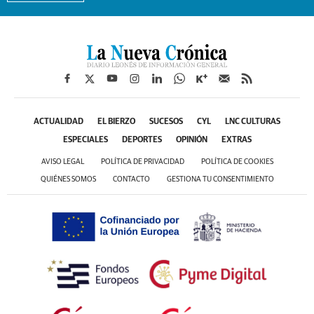
ACTUALIDAD
EL BIERZO
SUCESOS
CYL
LNC CULTURAS
ESPECIALES
DEPORTES
OPINIÓN
EXTRAS
AVISO LEGAL
POLÍTICA DE PRIVACIDAD
POLÍTICA DE COOKIES
QUIÉNES SOMOS
CONTACTO
GESTIONA TU CONSENTIMIENTO