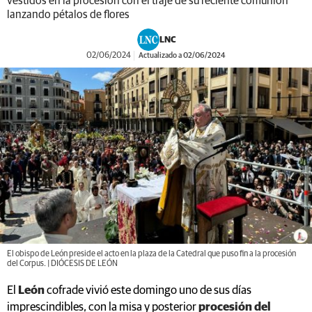
vestidos en la procesión con el traje de su reciente comunión
lanzando pétalos de flores
LNC
02/06/2024
Actualizado a 02/06/2024
El obispo de León preside el acto en la plaza de la Catedral que puso fin a la procesión
del Corpus. | DIÓCESIS DE LEÓN
El
León
cofrade vivió este domingo uno de sus días
imprescindibles, con la misa y posterior
procesión del