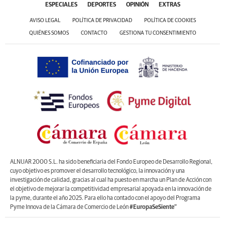
ESPECIALES
DEPORTES
OPINIÓN
EXTRAS
AVISO LEGAL
POLÍTICA DE PRIVACIDAD
POLÍTICA DE COOKIES
QUIÉNES SOMOS
CONTACTO
GESTIONA TU CONSENTIMIENTO
ALNUAR 2000 S.L. ha sido beneficiaria del Fondo Europeo de Desarrollo Regional,
cuyo objetivo es promover el desarrollo tecnológico, la innovación y una
investigación de calidad, gracias al cual ha puesto en marcha un Plan de Acción con
el objetivo de mejorar la competitividad empresarial apoyada en la innovación de
la pyme, durante el año 2025. Para ello ha contado con el apoyo del Programa
Pyme Innova de la Cámara de Comercio de León
#EuropaSeSiente”