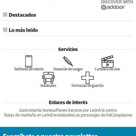
DISCOVER WITH
Destacados
Lo más leído
Servicios
Teléfonos de interés
Donación de sangre
Cartelera de cine
Autobuses
Farmacias de guardia
Enlaces de interés
Gastronomia leonesa
Planes baratos por León
A la contra
Rutas de montaña en León
Enredabailes
Los personajes de Ful
Cataplasma