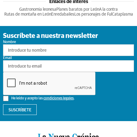
Enlaces de interés
Gastronomia leonesa
Planes baratos por León
A la contra
Rutas de montaña en León
Enredabailes
Los personajes de Ful
Cataplasma
Suscríbete a nuestra newsletter
Nombre
Email
He leído y acepto las
condiciones legales
.
SUSCRÍBETE