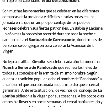
en rojo en el calendario, el
día de la Asunción
.
Son muchas las
romerías
que se celebran en las diferentes
comarcas de la provincia y difícil es citarlas todas en una
jornada en la que un amplio porcentaje de los pueblos
leoneses celebran sus fiestas patronales. En
Babia y Laciana
un año más la procesión recorrió durante toda la noche el
camino hacia el
Santuario de Carrasconte
, donde miles de
personas se congregaron para celebrar la Asunción de la
Virgen.
No lejos de allí, en
Omaña
, se celebra cada año la romería de
Nuestra Señora de Pandorado
que reúne a los fieles de
todos sus concejos en la ermita del mismo nombre. Según
cuenta la tradición popular, debe el nombre de ‘Pandorado’ a
un año en el que una obstinada sequía impidió que el cereal
germinara. Ante esta situación, los vecinos del concejo de
La
Lomba
pidieron a la Virgen por sus cosechas. A los pocos días
empezó a llover y en pocas semanas, el cereal había crecido y