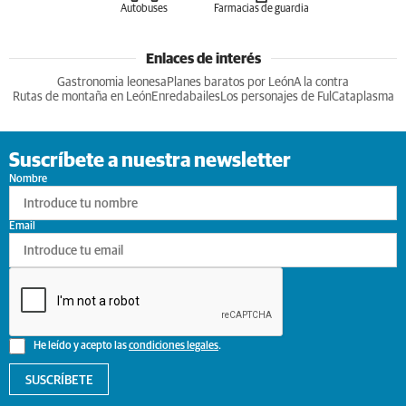
Autobuses
Farmacias de guardia
Enlaces de interés
Gastronomia leonesa
Planes baratos por León
A la contra
Rutas de montaña en León
Enredabailes
Los personajes de Ful
Cataplasma
Suscríbete a nuestra newsletter
Nombre
Email
He leído y acepto las
condiciones legales
.
SUSCRÍBETE