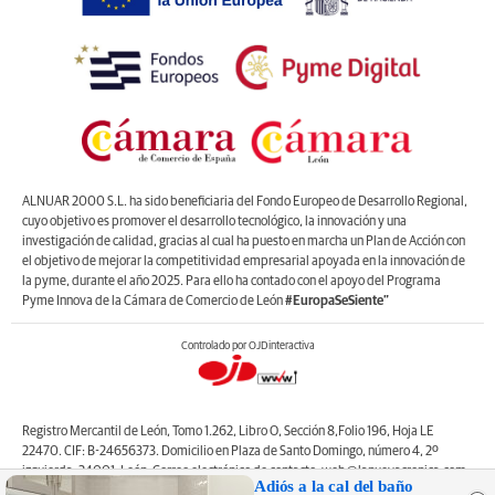
ALNUAR 2000 S.L. ha sido beneficiaria del Fondo Europeo de Desarrollo Regional,
cuyo objetivo es promover el desarrollo tecnológico, la innovación y una
investigación de calidad, gracias al cual ha puesto en marcha un Plan de Acción con
el objetivo de mejorar la competitividad empresarial apoyada en la innovación de
la pyme, durante el año 2025. Para ello ha contado con el apoyo del Programa
Pyme Innova de la Cámara de Comercio de León
#EuropaSeSiente”
Controlado por OJDinteractiva
Registro Mercantil de León, Tomo 1.262, Libro O, Sección 8,Folio 196, Hoja LE
22470. CIF: B-24656373. Domicilio en Plaza de Santo Domingo, número 4, 2º
izquierda, 24001, León. Correo electrónico de contacto: web@lanuevacronica.com.
Adiós a la cal del baño
Copyright © ALNUAR 2000 S.L. (LA NUEVA CRÓNICA). Incluye contenidos de la