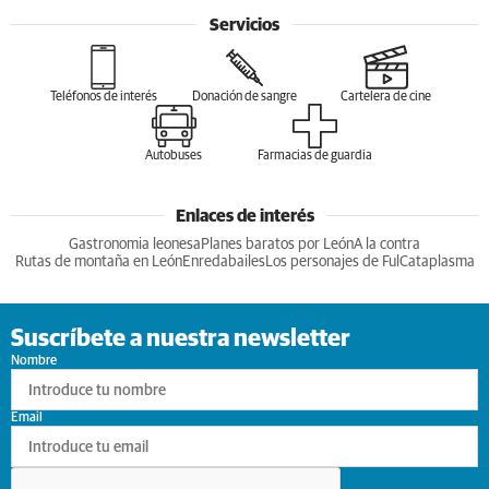
Servicios
Teléfonos de interés
Donación de sangre
Cartelera de cine
Autobuses
Farmacias de guardia
Enlaces de interés
Gastronomia leonesa
Planes baratos por León
A la contra
Rutas de montaña en León
Enredabailes
Los personajes de Ful
Cataplasma
Suscríbete a nuestra newsletter
Nombre
Email