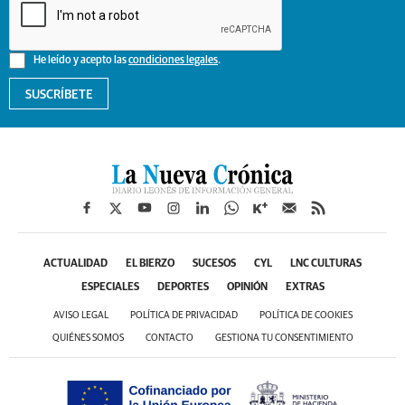
He leído y acepto las
condiciones legales
.
SUSCRÍBETE
ACTUALIDAD
EL BIERZO
SUCESOS
CYL
LNC CULTURAS
ESPECIALES
DEPORTES
OPINIÓN
EXTRAS
AVISO LEGAL
POLÍTICA DE PRIVACIDAD
POLÍTICA DE COOKIES
QUIÉNES SOMOS
CONTACTO
GESTIONA TU CONSENTIMIENTO